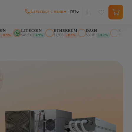
Связаться с нами
RU
LITECOIN
ETHEREUM
DASH
KASPA
$45.53
$1,903
$30.81
$0.025617
9%
↑ 0.9%
↓ 0.3%
↑ 0.2%
↓ 