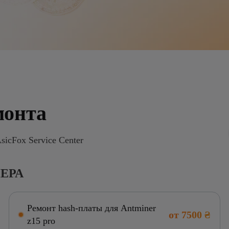
монта
icFox Service Center
ЕРА
Ремонт hash-платы для Antminer
от 7500 ₴
z15 pro