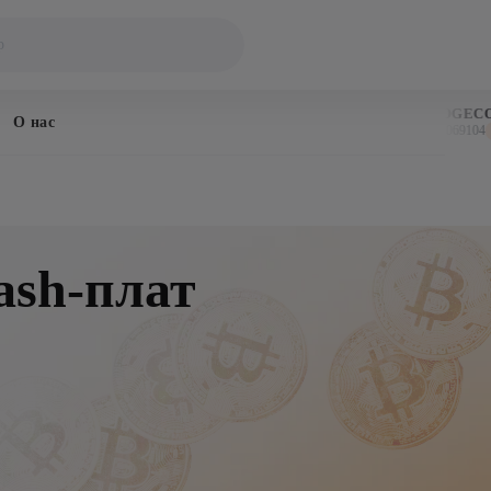
BITCOIN
DOGECOIN
О нас
$64,308
$0.069104
↓ 0.6%
↓ 0.
ash-плат