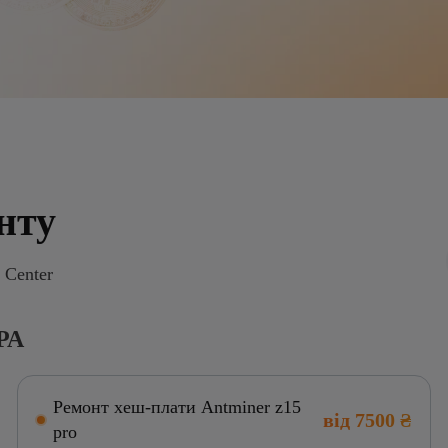
нту
 Center
РА
Ремонт хеш-плати Antminer z15
від 7500 ₴
pro