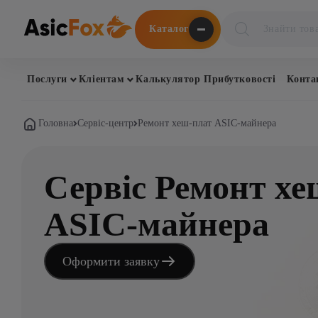
Поиск
Каталог
товаров
Послуги
Кліентам
Калькулятор Прибутковості
Конта
Головна
Сервіс-центр
Ремонт хеш-плат ASIC-майнера
Сервіс Ремонт хе
ASIC-майнера
Оформити заявку