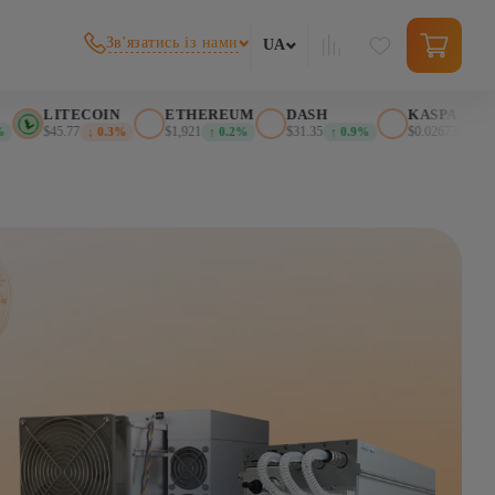
Зв'язатись із нами
UA
LITECOIN
ETHEREUM
DASH
KASPA
$45.77
$1,921
$31.35
$0.026739
↓ 0.3%
↑ 0.2%
↑ 0.9%
↑ 2.4%