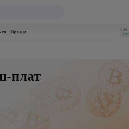
BITCOIN
DOGECOIN
кти
Про нас
$65,055
$0.07118
↑ 0.2%
↑ 1.8%
ш-плат