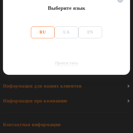
Выберите язык
Политика конфиденциальности
Условия использования сайта
RU
UA
EN
© Торговая марка ™AsicFox 2017–2026. Все права
защищены. Подробнее об условиях использования см. в
разделе «Условия использования».
Пропустить
Категории Asic Майнеры
Информация для наших клиентов
Информация про компанию
Контактная информация