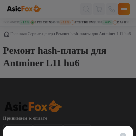
Поиск
товаров
OIN
$0.070337
LITECOIN
$45.56
ETHEREUM
$1,918
DASH
$31.30
↑ 1.5%
↓ 0.1%
↑ 0.8%
Главная
Сервис-центр
Ремонт hash-платы для Antminer L11 hu6
Ремонт hash-платы для
Antminer L11 hu6
Принимаем к оплате