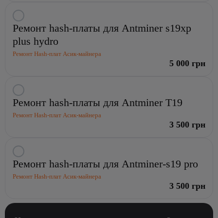
для
Antminer
Выбрать
Ремонт hash-платы для Antminer s19xp
s19xp
услугу:
Ремонт
plus hydro
hash-
Ремонт Hash-плат Асик-майнера
платы
5 000 грн
для
Antminer
s19xp
Выбрать
plus
Ремонт hash-платы для Antminer T19
услугу:
hydro
Ремонт
Ремонт Hash-плат Асик-майнера
hash-
3 500 грн
платы
для
Antminer
Выбрать
Ремонт hash-платы для Antminer-s19 pro
T19
услугу:
Ремонт
Ремонт Hash-плат Асик-майнера
hash-
3 500 грн
платы
для
Antminer-