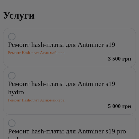
Услуги
Выбрать
Ремонт hash-платы для Antminer s19
услугу:
Ремонт
Ремонт Hash-плат Асик-майнера
hash-
3 500 грн
платы
для
Antminer
Выбрать
Ремонт hash-платы для Antminer s19
s19
услугу:
Ремонт
hydro
hash-
Ремонт Hash-плат Асик-майнера
платы
5 000 грн
для
Antminer
s19
Выбрать
hydro
Ремонт hash-платы для Antminer s19 pro
услугу:
Ремонт