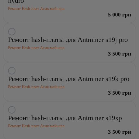
hydro
hash-
Ремонт Hash-плат Асик-майнера
платы
5 000 грн
для
Antminer
s19
Выбрать
pro
Ремонт hash-платы для Antminer s19j pro
услугу:
hydro
Ремонт
Ремонт Hash-плат Асик-майнера
hash-
3 500 грн
платы
для
Antminer
Выбрать
Ремонт hash-платы для Antminer s19k pro
s19j
услугу:
pro
Ремонт
Ремонт Hash-плат Асик-майнера
hash-
3 500 грн
платы
для
Antminer
Выбрать
Ремонт hash-платы для Antminer s19xp
s19k
услугу:
pro
Ремонт
Ремонт Hash-плат Асик-майнера
hash-
3 500 грн
платы