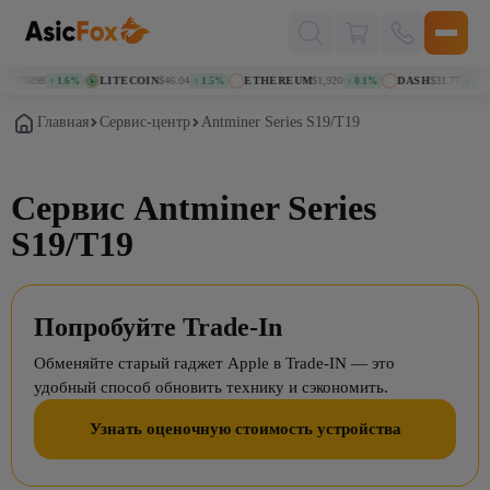
Поиск
товаров
070898
LITECOIN
$46.04
ETHEREUM
$1,920
DASH
$31.77
↑ 1.6%
↑ 1.5%
↑ 0.1%
↑ 3.0%
Главная
Сервис-центр
Antminer Series S19/T19
Сервис Antminer Series
S19/T19
Попробуйте Trade-In
Обменяйте старый гаджет Apple в Trade-IN — это
удобный способ обновить технику и сэкономить.
Узнать оценочную стоимость устройства