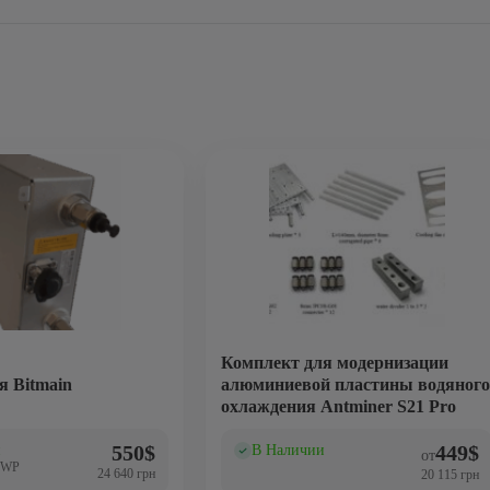
Комплект для модернизации
я Bitmain
алюминиевой пластины водяного
охлаждения Antminer S21 Pro
550
$
449
$
и
В Наличии
(0)
от
MWP
24 640 грн
20 115 грн