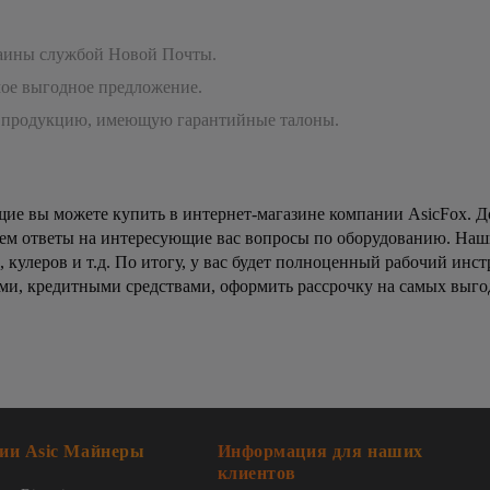
раины службой Новой Почты.
мое выгодное предложение.
 продукцию, имеющую гарантийные талоны.
ие вы можете купить в интернет-магазине компании AsicFox. Д
ем ответы на интересующие вас вопросы по оборудованию. Наш
 кулеров и т.д. По итогу, у вас будет полноценный рабочий ин
ми, кредитными средствами, оформить рассрочку на самых выг
ии Asic Майнеры
Информация для наших
клиентов