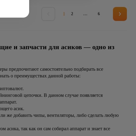
1
2
…
6
ие и запчасти для асиков — одно из
неры предпочитают самостоятельно подбирать все
знать о преимуществах данной работы:
риптовалют.
йнинговой цепочки. В данном случае появляется
аппарат.
ющего асик.
или же добавить чипы, вентиляторы, либо сделать любую
асика, так как он сам собирал аппарат и знает все