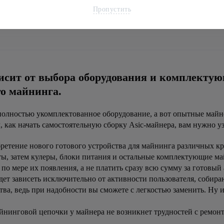
Пропустить
 товарів із 49
сит от выбора оборудования и комплектующ
о майнинга.
 полностью укомплектованное оборудование, а вот опытные май
как начать самостоятельную сборку Asic-майнера, вам нужно у
обретение нового готового устройства для майнинга различных к
ы, затем кулеры, блоки питания и остальные комплектующие ма
о мере их появления, а не платить сразу всю сумму за готовый 
дет зависеть исключительно от активности пользователя, собира
ва, ведь при надобности вы сможете с легкостью заменить. Ну 
нговой цепочки у майнера не возникнет трудностей с ремонтом 