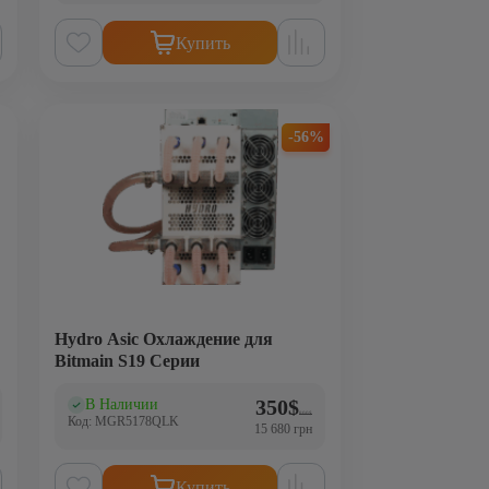
Купить
-56%
Hydro Asic Охлаждение для
Bitmain S19 Серии
Первоначальная цена с
Текущая цена: 350$.
350
$
В Наличии
(2)
800
$
Код: MGR5178QLK
15 680 грн
Купить