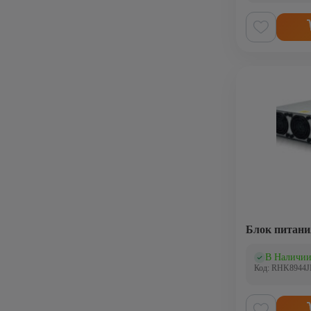
Блок питани
В Наличи
(0)
Код: RHK8944J