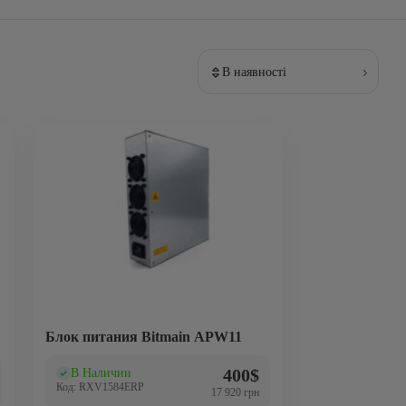
В наявності
Блок питания Bitmain APW11
400
$
В Наличии
(0)
Код: RXV1584ERP
17 920 грн