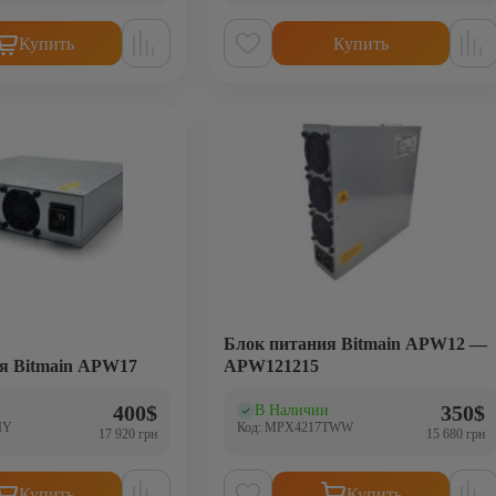
Купить
Купить
Блок питания Bitmain APW12 —
я Bitmain APW17
APW121215
400
$
350
$
и
В Наличии
(0)
IY
Код: MPX4217TWW
17 920 грн
15 680 грн
Купить
Купить