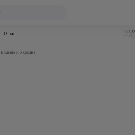
BITCOIN
DOGECOIN
О нас
$64,204
$0.069043
↓ 0.4%
↓ 1
 в Киеве и Украине