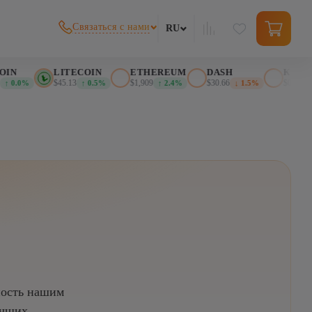
Связаться с нами
RU
N
LITECOIN
ETHEREUM
DASH
KASPA
$45.13
$1,909
$30.66
$0.02607
 0.0%
↑ 0.5%
↑ 2.4%
↓ 1.5%
ность нашим
учших