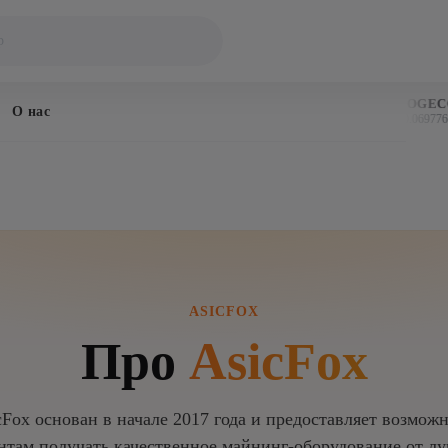
BITCOIN
DOGECOI
О нас
$64,577
$0.069776
↑ 0.9%
↑
ASICFOX
Про
AsicFox
cFox основан в начале 2017 года и предоставляет возмож
нтам получать качественное майнинг-оборудование от л