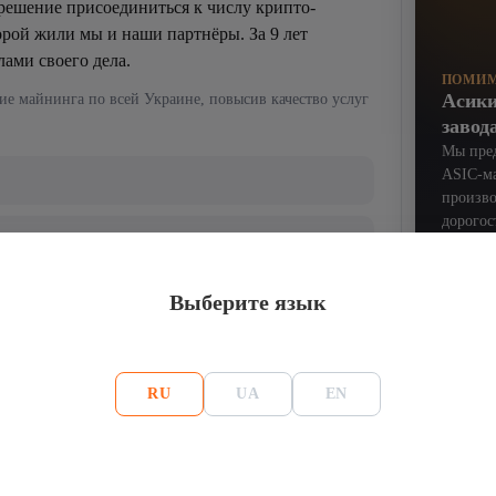
 решение присоединиться к числу крипто-
орой жили мы и наши партнёры. За 9 лет
ами своего дела.
ПОМИМ
Асики
ие майнинга по всей Украине, повысив качество услуг
завод
Мы пред
ASIC-ма
произво
дорогос
 вторичного рынка Б/У оборудования
времене
Мы в ку
из Кита
Выберите язык
 долговечности ASIC-устройств
я
RU
UA
EN
майнинг-оборудования