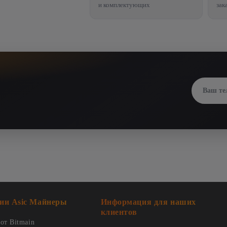
и комплектующих
зак
ии Asic Майнеры
Информация для наших
клиентов
от Bitmain