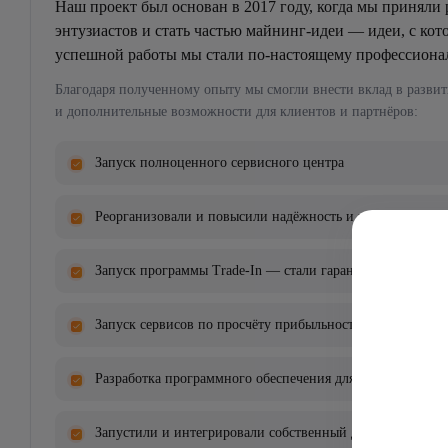
Наш проект был основан в 2017 году, когда мы приняли
энтузиастов и стать частью майнинг-идеи — идеи, с кот
успешной работы мы стали по-настоящему профессионал
Благодаря полученному опыту мы смогли внести вклад в развит
и дополнительные возможности для клиентов и партнёров:
Запуск полноценного сервисного центра
Реорганизовали и повысили надёжность и эффективность
Запуск программы Trade-In — стали гарантом качества и
Запуск сервисов по просчёту прибыльности оборудовани
Разработка программного обеспечения для обладателей 
Запустили и интегрировали собственный дата-центр