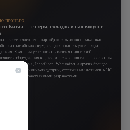
О ПРОЧЕГО
 из Китая — с ферм, складов и напрямую с
а
оставляем клиентам и партнёрам возможность заказывать
йнеры с китайских ферм, складов и напрямую с завода
дителя. Компания успешно справляется с доставкой
тоящего оборудования в целости и сохранности — проверенные
м машины Bitmain, Innosilicon, Whatsminer и других брендов.
рсе новостей майнинг-индустрии, отслеживаем новинки ASIC
я и занимаемся собственными разработками.