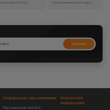
азов асиков из Китая
оборудования и аксессуаров
Информация про компанию
Контактная
информация
Про компанию AsicFox