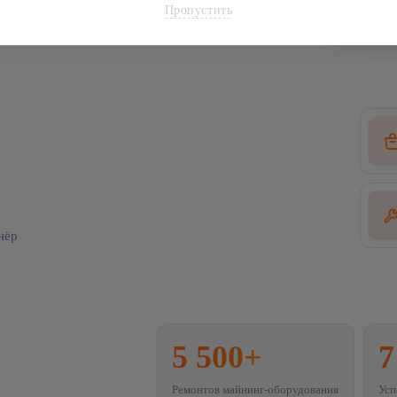
Пропустить
нёр
5 500
+
7
Ремонтов майнинг-оборудования
Усп