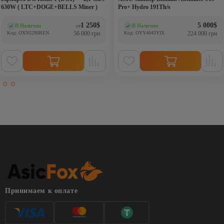
630W ( LTC+DOGE+BELLS Miner )
Pro+ Hydro 191Th/s
1 250
$
5 000
$
В Наличии
В Наличии
от
(0)
(0)
Код: OXN5290REN
56 000 грн
Код: OYY4043YIX
224 000 грн
Принимаем к оплате