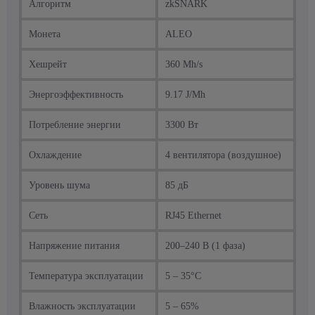
Алгоритм
zkSNARK
Монета
ALEO
Хешрейт
360 Mh/s
Энергоэффективность
9.17 J/Mh
Потребление энергии
3300 Вт
Охлаждение
4 вентилятора (воздушное)
Уровень шума
85 дБ
Сеть
RJ45 Ethernet
Напряжение питания
200–240 В (1 фаза)
Температура эксплуатации
5 – 35°C
Влажность эксплуатации
5 – 65%