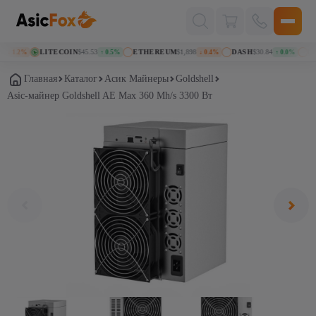
Поиск
товаров
LITECOIN
$45.53
ETHEREUM
$1,898
DASH
$30.84
KASP
1.2%
↑ 0.5%
↓ 0.4%
↑ 0.0%
Главная
Каталог
Асик Майнеры
Goldshell
Asic-майнер Goldshell AE Max 360 Mh/s 3300 Вт