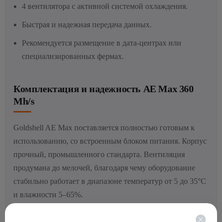
4 вентилятора с активной системой охлаждения.
Быстрая и надежная передача данных.
Рекомендуется размещение в дата-центрах или
специализированных фермах.
Комплектация и надежность AE Max 360
Mh/s
Goldshell AE Max поставляется полностью готовым к
использованию, со встроенным блоком питания. Корпус
прочный, промышленного стандарта. Вентиляция
продумана до мелочей, благодаря чему оборудование
стабильно работает в диапазоне температур от 5 до 35°C
и влажности 5–65%.
Устройство рассчитано на профессиональное