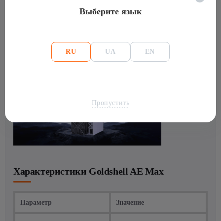
использование — как в крупных фермах, так и на
Выберите язык
хостинге. При весе 13,5 кг и размерах 264×200×290 мм,
AE Max удобно размещать в стандартных стойках и
шахтах.
RU
UA
EN
Пропустить
Характеристики Goldshell AE Max
Параметр
Значение