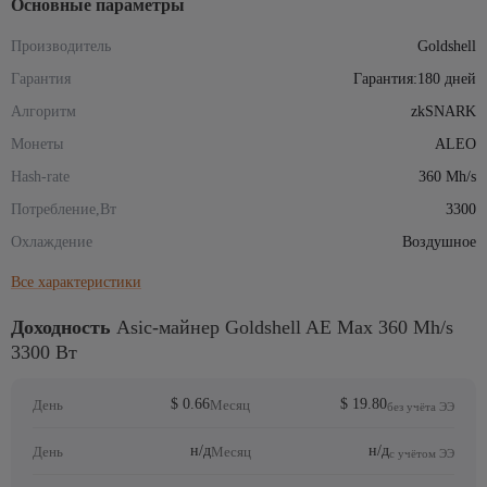
Основные параметры
Производитель
Goldshell
Гарантия
Гарантия:180 дней
Алгоритм
zkSNARK
Монеты
ALEO
Hash-rate
360 Mh/s
Потребление,Вт
3300
Охлаждение
Воздушное
Все характеристики
Доходность
Asic-майнер Goldshell AE Max 360 Mh/s
3300 Вт
$ 0.66
$ 19.80
День
Месяц
без учёта ЭЭ
н/д
н/д
День
Месяц
с учётом ЭЭ