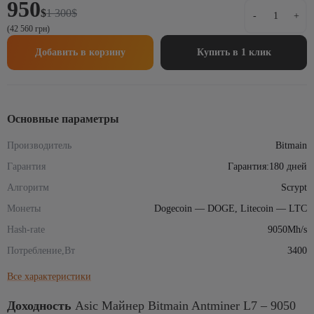
950
Первоначальная
Текущая
Количеств
$
1 300
$
-
+
цена
цена:
товара
(42 560 грн)
составляла
950$.
Asic
1
Майнер
Добавить в корзину
Купить в 1 клик
300$.
Bitmain
Antminer
L7
–
9050
Основные параметры
Mh/s
Производитель
Bitmain
Гарантия
Гарантия:180 дней
Алгоритм
Scrypt
Монеты
Dogecoin — DOGE, Litecoin — LTC
Hash-rate
9050Mh/s
Потребление,Вт
3400
Все характеристики
Доходность
Asic Майнер Bitmain Antminer L7 – 9050