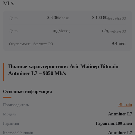
Mh/s
$ 3.36
$ 100.80
День
Месяц
без учёта ЭЭ
н/д
н/д
День
Месяц
с учётом ЭЭ
9.4 мес.
Окупаемость
без учёта ЭЭ
Полные характеристики: Asic Майнер Bitmain
Antminer L7 – 9050 Mh/s
Основная информация
Производитель
Bitmain
Модель
Antminer L7
Гарантия
Гарантия:180 дней
linemodel bitmain
Antminer L7