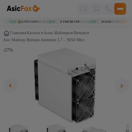
Поиск
товаров
821
LITECOIN
$45.02
ETHEREUM
$1,911
DASH
$30.83
↑ 0.1%
↑ 0.2%
↑ 2.3%
↓ 1.2%
Главная
Каталог
Асик Майнеры
Bitmain
Asic Майнер Bitmain Antminer L7 – 9050 Mh/s
-27%