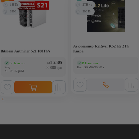
188Th
2TH / s
3500
500 Вт
Аsic-майнер IceRiver KS2 lite 2Th
Bitmain Antminer S21 188Th/s
Kaspa
1 250
$
В Наличии
В Наличии
от
(0)
(0)
Код:
56 000 грн
Код: XKM6796GMY
XLH8105QOM