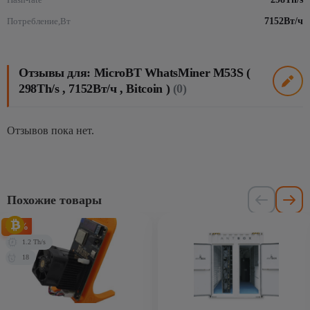
Потребление,Вт
7152Вт/ч
Отзывы для: MicroBT WhatsMiner M53S (
298Th/s , 7152Вт/ч , Bitcoin )
(0)
Отзывов пока нет.
Похожие товары
-20%
1.2 Th/s
18