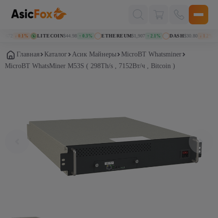
Поиск
товаров
672
LITECOIN
$44.98
ETHEREUM
$1,907
DASH
$30.80
↓ 0.1%
↑ 0.3%
↑ 2.1%
↓ 1.2%
Главная
Каталог
Асик Майнеры
MicroBT Whatsminer
MicroBT WhatsMiner M53S ( 298Th/s , 7152Вт/ч , Bitcoin )