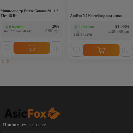
Мини-майнер Bitaxe Gamma 601 1.2
Th/s 18 Вт
AntBox N5 Контейнер под асики
Первоначальная цена составляла 250$.
Текущая цена: 200$.
200
$
51 000
$
В Наличии
В Наличии
(0)
(0)
8 960 грн
Код: YYJ5768MIG-1-1
Код:
2 284 800 грн
TTB7944MVH
Принимаем к оплате