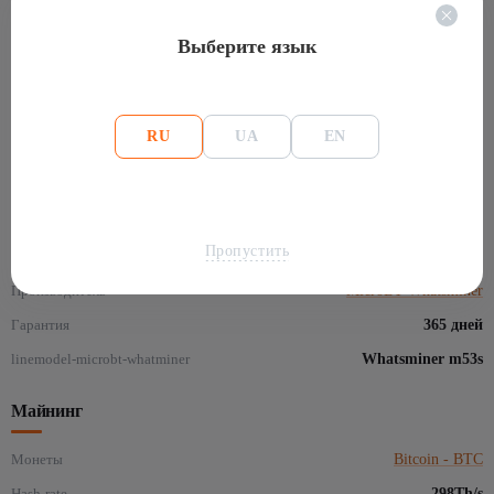
энергоэффективным майнером, идеальным выбором для
опытных майнеров, желающих максимизировать свою
Выберите язык
прибыльность при добыче криптовалюты.
RU
UA
EN
Полные характеристики: MicroBT WhatsMiner
M53S ( 298Th/s , 7152Вт/ч , Bitcoin )
Основная информация
Пропустить
Производитель
MicroBT Whatsminer
Гарантия
365 дней
linemodel-microbt-whatminer
Whatsminer m53s
Майнинг
Монеты
Bitcoin - BTC
Hash-rate
298Th/s