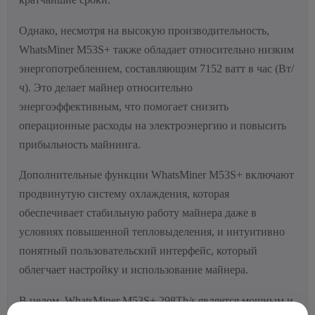
Однако, несмотря на высокую производительность,
WhatsMiner M53S+ также обладает относительно низким
энергопотреблением, составляющим 7152 ватт в час (Вт/
ч). Это делает майнер относительно
энергоэффективным, что помогает снизить
операционные расходы на электроэнергию и повысить
прибыльность майнинга.
Дополнительные функции WhatsMiner M53S+ включают
продвинутую систему охлаждения, которая
обеспечивает стабильную работу майнера даже в
условиях повышенной тепловыделения, и интуитивно
понятный пользовательский интерфейс, который
облегчает настройку и использование майнера.
В целом, WhatsMiner M53S+ 298Th/s является мощным и