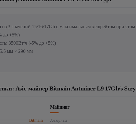
я из 3 значений 15/16/17Gh с максимальным хешрейтом при этом
% до +5%)
ть: 3500Вт/ч (-5% до +5%)
5.5 мм × 290 мм
ки: Asic-майнер Bitmain Antminer L9 17Gh/s Scry
Майнинг
Bitmain
Алгоритм
Гарантия:180 дней
Монеты
Dogecoin - DOGE
·
Lite