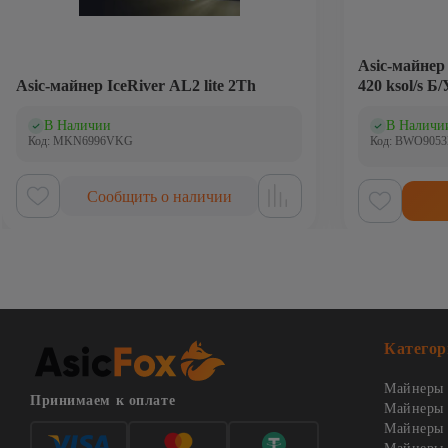
Аsic-майнер
Asic-майнер IceRiver AL2 lite 2Th
420 ksol/s Б/
В Наличии
В Наличи
(0)
(0
Код: MKN6996VKG
Код: BWO9053
Сообщить о наличии
Категор
Майнеры 
Принимаем к оплате
Майнеры 
Майнеры о