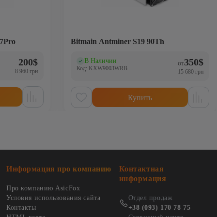
7Pro
Bitmain Antminer S19 90Th
200
$
350
$
В Наличии
(0)
от
Код: KXW9003WRB
8 960 грн
15 680 грн
Купить
Информация про компанию
Контактная
информация
Про компанию AsicFox
Условия использования сайта
Отдел продаж
Контакты
+38 (093) 170 78 75