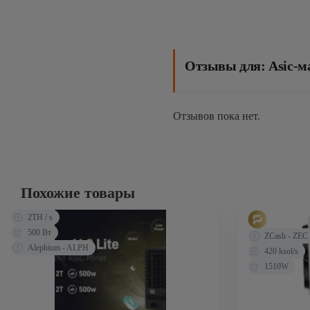
Отзывы для: Asic-ма
Отзывов пока нет.
Похожие товары
2TH / s
500 Вт
ZCash - ZEC
Alephium - ALPH
420 ksol/s
1510W