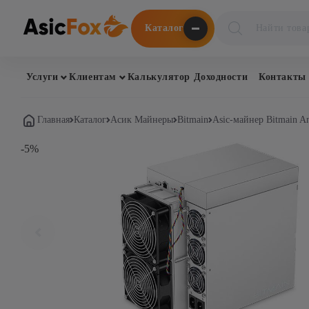
Поиск
Каталог
товаров
Услуги
Клиентам
Калькулятор Доходности
Контакты
Главная
Каталог
Асик Майнеры
Bitmain
Asic-майнер Bitmain An
-5%