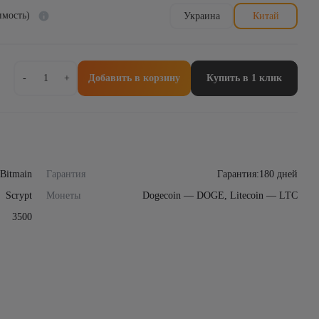
имость)
Украина
Китай
Количество
-
+
Добавить в корзину
Купить в 1 клик
товара
Asic-
майнер
Bitmain
Antminer
L9
17Gh/s
Bitmain
Гарантия
Гарантия:180 дней
Scrypt
Scrypt
Монеты
Dogecoin — DOGE, Litecoin — LTC
3500