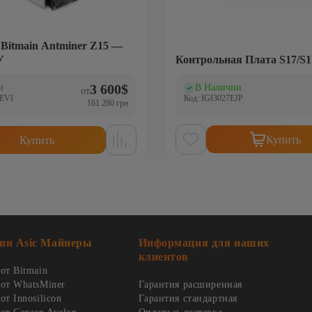
 Bitmain Antminer Z15 —
У
Контрольная Плата S17/S1
3 600
$
и
В Наличии
)
(0)
от
EVI
Код: IGI3027EJP
161 280 грн
Купить
Купить
ии Asic Майнеры
Информация для наших
клиентов
от Bitmain
от WhatsMiner
Гарантия расширенная
т Innosilicon
Гарантия стандартная