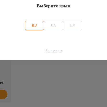
Antminer L9
Потребление,Вт
Выберите язык
RU
UA
EN
нер Bitmain Antminer L9 17Gh/s Scrypt
Пропустить
er