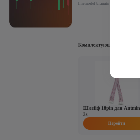
linemodel bitmain
Комплектующие к: Asic-май
Шлейф 18pin для Antmin
3
$
Перейти