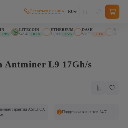
Связаться с нами
RU
LITECOIN
ETHEREUM
DASH
KASPA
$45.47
$1,915
$30.79
$0.026281
.9%
↑ 0.0%
↑ 0.5%
↓ 1.1%
↑
n Antminer L9 17Gh/s
енная гарантия ASICFOX
Поддержка клиентов 24/7
ce