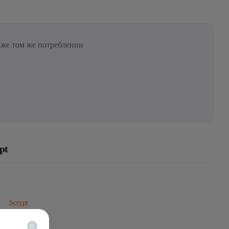
 же том же потреблении
pt
Scrypt
coin - LTC