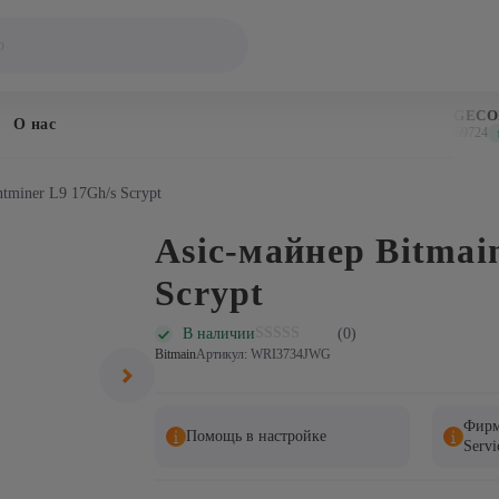
BITCOIN
DOGECOIN
О нас
$64,853
$0.069724
↑ 0.8%
↑ 0
tminer L9 17Gh/s Scrypt
Asic-майнер Bitmai
Scrypt
В наличии
(0)
Bitmain
Артикул: WRI3734JWG
Фирм
Помощь в настройке
Servi