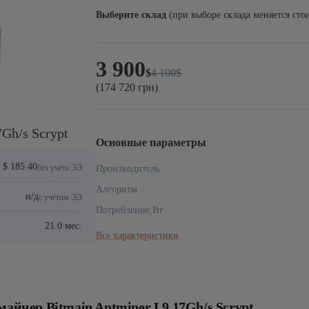
Выберите склад
(при выборе склада меняется сто
3 900
Первоначальная
Текущая
$
4 100
$
цена
цена:
(174 720 грн)
составляла
3
4
900$.
100$.
Gh/s Scrypt
Основные параметры
$ 185.40
без учёта ЭЭ
Производитель
Алгоритм
н/д
с учётом ЭЭ
Потребление,Вт
21.0 мес.
Все характеристики
майнер Bitmain Antminer L9 17Gh/s Scrypt