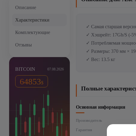
Описание
Характеристики
✓ Самая старшая верси
Комплектующие
✓ Хэшрейт: 17Gh/S (-5
✓ Потребляемая мощнос
Отзывы
✓ Размеры: 370 мм × 19
✓ Вес: 13.5 кг
BITCOIN
07.08.2026
64853
$
Полные характеристи
Основная информация
Производитель
Гарантия