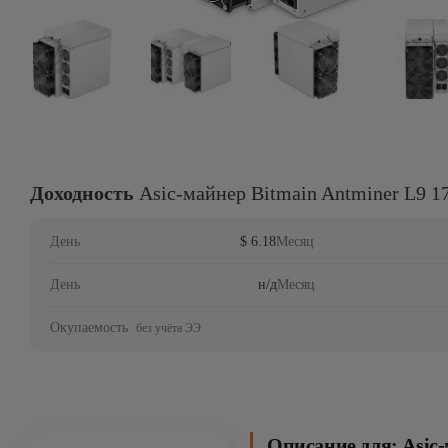
Доходность
Asic-майнер Bitmain Antminer L9 17
День
$ 6.18
Месяц
День
н/д
Месяц
Окупаемость
без учёта ЭЭ
Описание для: Asic-