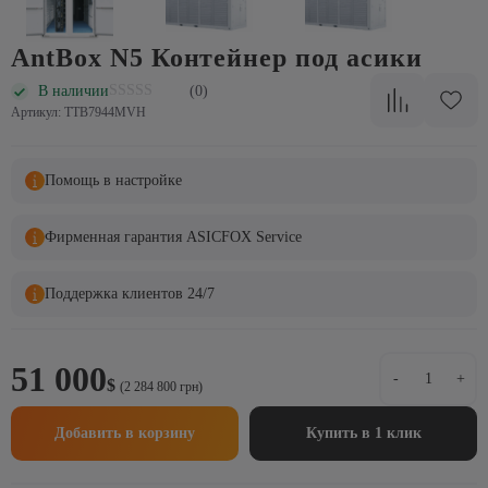
AntBox N5 Контейнер под асики
В наличии
(0)
Артикул: TTB7944MVH
Помощь в настройке
Фирменная гарантия ASICFOX Service
Поддержка клиентов 24/7
Количеств
51 000
-
+
$
товара
(2 284 800 грн)
AntBox
N5
Добавить в корзину
Купить в 1 клик
Контейне
под