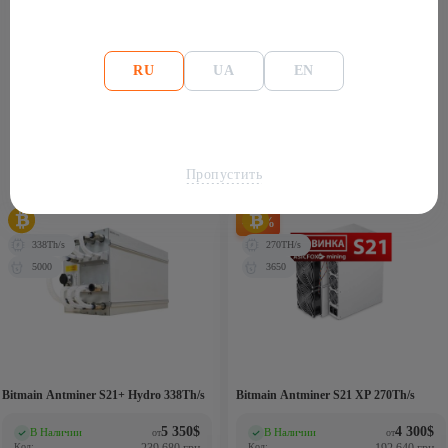
(0)
RU
UA
EN
Отзывов пока нет.
Пропустить
Похожие товары
-12%
338Th/s
270TH/s
5000
3650
Bitmain Antminer S21+ Hydro 338Th/s
Bitmain Antminer S21 XP 270Th/s
5 350
$
4 300
$
В Наличии
В Наличии
от
от
(0)
(2)
Код:
239 680 грн
Код:
192 640 грн