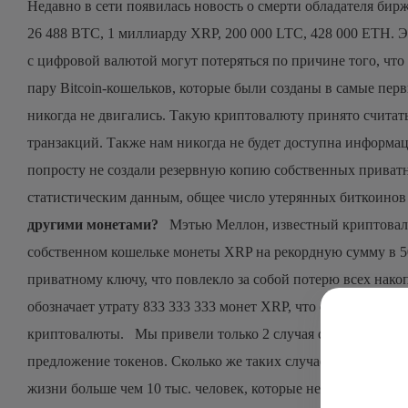
Недавно в сети появилась новость о смерти обладателя бирж
26 488 BTC, 1 миллиарду XRP, 200 000 LTC, 428 000 ETH. Эт
с цифровой валютой могут потеряться по причине того, ч
пару Bitcoin-кошельков, которые были созданы в самые пе
никогда не двигались. Такую криптовалюту принято считать
транзакций. Также нам никогда не будет доступна информац
попросту не создали резервную копию собственных приватн
статистическим данным, общее число утерянных биткоинов
другими монетами?
Мэтью Меллон, известный криптовалю
собственном кошельке монеты XRP на рекордную сумму в 50
приватному ключу, что повлекло за собой потерю всех на
обозначает утрату 833 333 333 монет XRP, что однозначно
криптовалюты. Мы привели только 2 случая смертей облада
предложение токенов. Сколько же таких случаев может быт
жизни больше чем 10 тыс. человек, которые не оставляют 