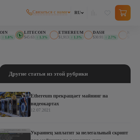
Связаться с нами
RU
N
LITECOIN
ETHEREUM
DASH
KASPA
$45.63
$1,913
$30.91
$0.025999
1.8%
↑ 1.3%
↑ 1.3%
↑ 2.7%
↑
Другие статьи из этой рубрики
Ethereum прекращает майнинг на
видеокартах
12.07.2021
Украинец заплатит за нелегальный скрипт