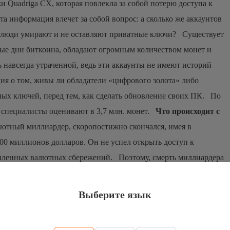
и Quadriga CX, которая повлекла за собой потерю доступа к
а информация влечет за собой вопрос: а сколько же аккаунтов
то люди умирают и не оставляют приватные ключи? Существует
рвые дни биткоина, обладают огромным количеством монет и
 навсегда утраченной, ведь эти аккаунты не имеют историй
ия о том, живы ли обладатели «цифрового золота» либо
ых ключей, перед тем, как сделать обновление своих ПК. По
 специалисты оценивают в 3,7 млн. монет.
Что происходит с
тный миллиардер, скоропостижно скончался, имея в
0 миллионов долларов. Он не успел открыть доступ к
копленных валютных сбережений. Поэтому, смерть миллиардера
 окажет непосредственное влияние на общий объем предложения
телей «цифрового золота», и они очень влияют на
Выберите язык
ь? Отталкиваясь от официальных данных, каждый год уходят из
свои приватные ключи по разным причинам.