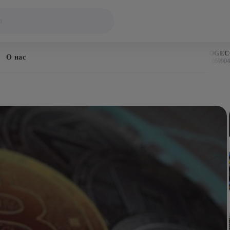
BITCOIN
DOGECOI
О нас
$64,824
$0.069904
↑ 1.0%
↑ 