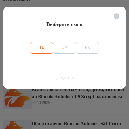
Оцените статью
Выберите язык
Отзывы
Оставить отзыв
RU
UA
EN
(0)
Другие статьи из этой рубрики
Пропустить
Если L7 был золотым стандартом, то станет
ли Bitmain Antminer L9 Scrypt платиновым
30.10.2025
Обзор отличий Bitmain Antminer S21 Pro от