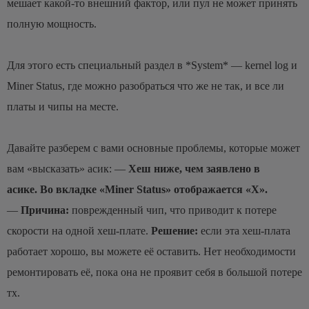
мешает какой-то внешний фактор, или пул не может принять
полную мощность.
Для этого есть специальный раздел в *System* — kernel log и
Miner Status, где можно разобраться что же не так, и все ли
платы и чипы на месте.
Давайте разберем с вами основные проблемы, которые может
вам «высказать» асик: —
Хеш ниже, чем заявлено в
асике.
Во вкладке «Miner Status» отображается «X».
—
Причина:
поврежденный чип, что приводит к потере
скорости на одной хеш-плате.
Решение:
если эта хеш-плата
работает хорошо, вы можете её оставить. Нет необходимости
ремонтировать её, пока она не проявит себя в большой потере
тх.