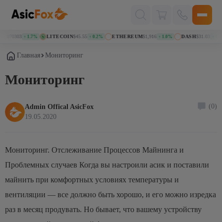
Поиск
товаров
.070303
LITECOIN
$45.55
ETHEREUM
$1,916
DASH
$31.03
↑ 1.7%
↑ 0.2%
↑ 1.0%
↑ 0.4%
Главная
Мониторинг
Мониторинг
(0)
Admin Offical AsicFox
19.05.2020
Мониторинг. Отслеживание Процессов Майнинга и
Проблемных случаев Когда вы настроили асик и поставили
майнить при комфортных условиях температуры и
вентиляции — все должно быть хорошо, и его можно изредка
раз в месяц продувать. Но бывает, что вашему устройству