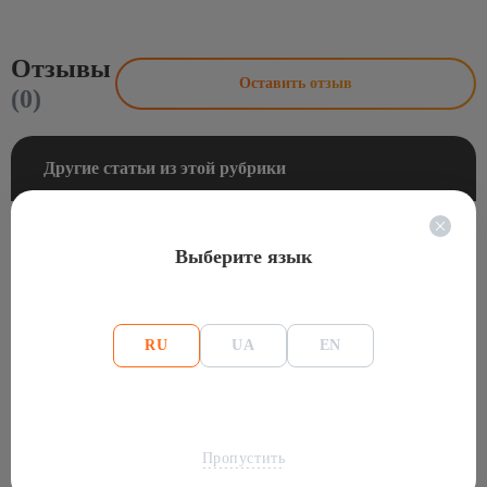
Отзывы
Оставить отзыв
(0)
Другие статьи из этой рубрики
В сети биткоина нашли пустой блок:
Выберите язык
SpiderPool закрыл его за 62 секунды
01.07.2026
RU
UA
EN
Если L7 был золотым стандартом, то станет
ли Bitmain Antminer L9 Scrypt платиновым
30.10.2025
Пропустить