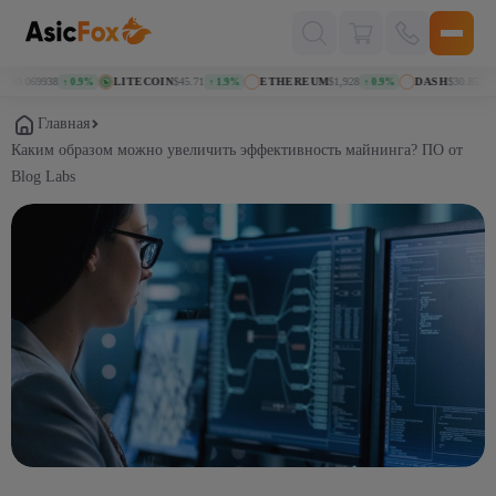
Поиск
товаров
$0.069938
LITECOIN
$45.71
ETHEREUM
$1,928
DASH
$30.85
↑ 0.9%
↑ 1.9%
↑ 0.9%
↑ 1.
Главная
Каким образом можно увеличить эффективность майнинга? ПО от
Blog Labs