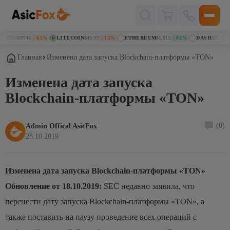
Поиск
товаров
N
$0.069745
LITECOIN
$45.33
ETHEREUM
$1,915
DASH
$31.09
↓ 0.5%
↓ 1.5%
↑ 0.1%
↓ 2
Главная
Изменена дата запуска Blockchain-платформы «TON»
Изменена дата запуска
Blockchain-платформы «TON»
(0)
Admin Offical AsicFox
28.10.2019
Изменена дата запуска Blockchain-платформы «TON»
Обновление от 18.10.2019:
SEC недавно заявила, что
перенести дату запуска Blockchain-платформы «TON», а
также поставить на паузу проведение всех операций с