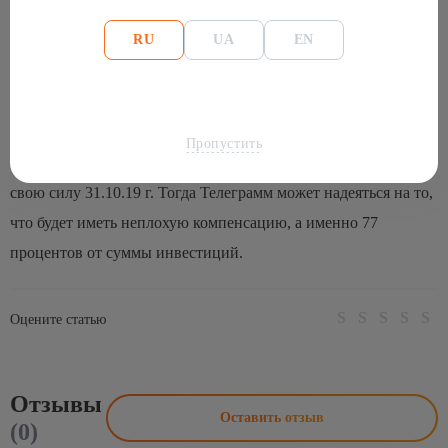
непреодолимой силы можно приравнять к форс-мажору.
В
RU
UA
EN
письме было также сказано, что сейчас Телеграмм планирует
продлить дедлайн. Чтобы получилось задуманное, по
условиям ICO, нужно согласие огромного количества
инвесторов на продление сроков размещения. В противном
Пропустить
случае, их договор о приобретении токенов Gram потеряет
свою силу 31.10.19 г. Тогда Телеграмм может надеяться на то,
что будет иметь неплохую компенсацию, а именно 77
процентов от суммы инвестиций.
Оцените статью
Отзывы
Оставить отзыв
(0)