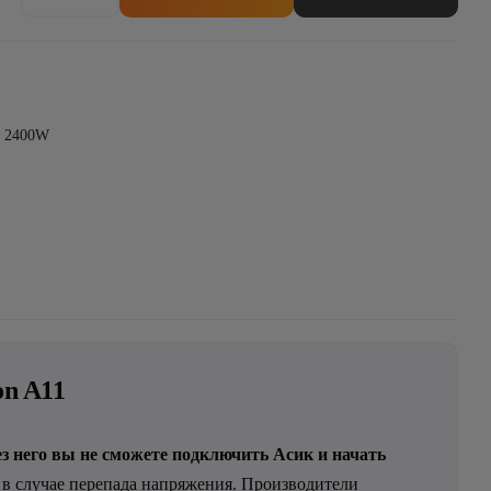
Блок
Питания
для
Innosilicon
A11
2400w
2400W
on A11
з него вы не сможете подключить Асик и начать
 в случае перепада напряжения. Производители