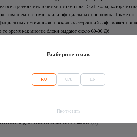
вать встроенные источники питания на 15-21 вольт, которые сп
спользованием кастомных или официальных прошивок. Также поль
фициальных источников, поскольку сторонний софт может приве
 в то время как многие блоки выдают около 60-80 Дб.
Выберите язык
ики: Блок Питания для Innosilicon A11 2400w
Майнинг
RU
UA
EN
A11
Потребление,Вт
Пропустить
итания для Innosilicon A11 2400w
(0)