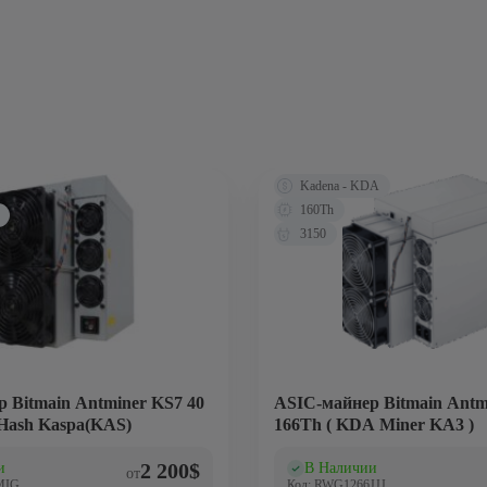
Kadena - KDA
160Th
3150
 Bitmain Antminer KS7 40
ASIC-майнер Bitmain Antm
Hash Kaspa(KAS)
166Th ( KDA Miner KA3 )
2 200
$
и
В Наличии
)
(0)
от
MIG
Код: RWG1266JJJ