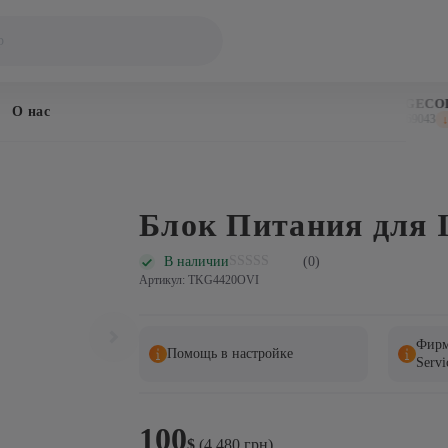
BITCOIN
DOGECOIN
О нас
$64,204
$0.069043
↓ 0.4%
↓ 1
Блок Питания для I
В наличии
(0)
Артикул: TKG4420OVI
Фирм
Помощь в настройке
Servi
100
$
(4 480 грн)