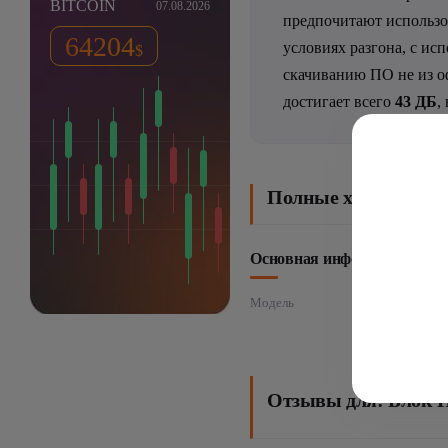
BITCOIN
07.08.2026
предпочитают использо
64204
условиях разгона, с и
$
скачиванию ПО не из о
достигает всего
43 ДБ
,
Полные характерист
Основная информация
Модель
Отзывы для: Блок П