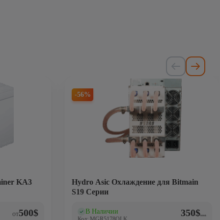
-56%
iner KA3
Hydro Asic Охлаждение для Bitmain
S19 Серии
Первонач
Текущая 
500
$
350
$
В Наличии
(2)
от
800
$
Код: MGR5178QLK