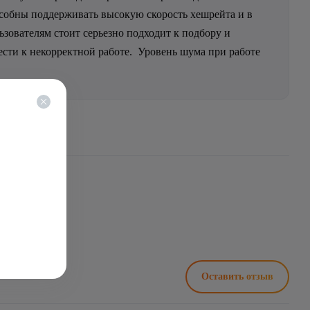
особны поддерживать высокую скорость хешрейта и в
зователям стоит серьезно подходит к подбору и
сти к некорректной работе.
Уровень шума при работе
2400W
Оставить отзыв