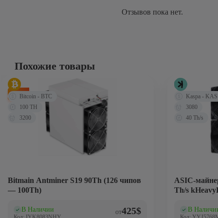
Отзывов пока нет.
Похожие товары
-72%
Bitcoin - BTC
Kaspa - KAS
100 TH
3080
3200
40 Th/s
Bitmain Antminer S19 90Th (126 чипов
ASIC-майнер
— 100Th)
Th/s kHeavy
425
$
В Наличии
В Наличи
(0)
(0
от
Код: IYK8083NHY
Код: YYJ5768