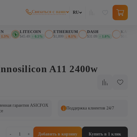
Связаться с нами
RU
LITECOIN
ETHEREUM
DASH
KASPA
$45.49
$1,899
$31.09
$0.02569
.3%
↑ 0.5%
↓ 0.1%
↑ 1.0%
↓ 
nnosilicon A11 2400w
енная гарантия ASICFOX
Поддержка клиентов 24/7
ce
Количество
-
+
Добавить в корзину
Купить в 1 клик
товара