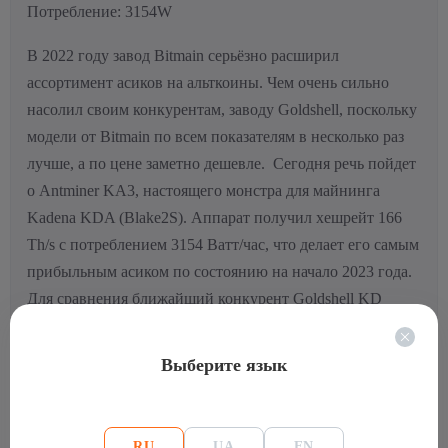
Потребление: 3154W
В 2022 году завод Bitmain серьёзно расширил
ассортимент асиков на альткоины. Чем очень сильно
насолил своим конкурентам, заводу Goldshell, поскольку
модели от Bitmain по всем показателям в несколько раз
лучше, а по цене заметно дешевле.
Сегодня речь пойдет
о Antminer KA3, настоящего монстра для майнинга
Kadena KDA (Blake2S). Аппарат получил хешрейт 166
Th/s с потреблением 3154 Ватт/час, что делает его самым
прибыльным асиком по состоянию на начало 2023 года.
Для сравнения ближайший конкурент Goldshell KD
MAX имеет хешрейт 40 Th/s с потреблением 3350 Ватт/
час.
Kadena (KDA) — это цифровая валюта, которая
Выберите язык
используется для оплаты вычислений в публичной сети
Kadena. Подобно ETH на Ethereum, KDA на Kadena —
это токен, в котором майнеры получают компенсацию за
RU
UA
EN