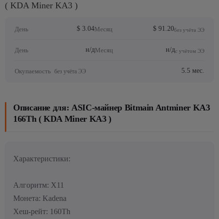
( KDA Miner KA3 )
$ 3.04
$ 91.20
День
Месяц
без учёта ЭЭ
н/д
н/д
День
Месяц
с учётом ЭЭ
5.5 мес.
Окупаемость
без учёта ЭЭ
Описание для: ASIC-майнер Bitmain Antminer KA3
166Th ( KDA Miner KA3 )
Характеристики:
Алгоритм: X11
Монета: Kadena
Хеш-рейт: 160Th