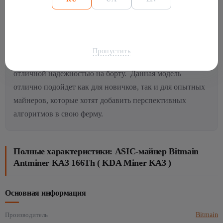
блоки майнинга в сети, и это комиссия за транзакцию,
которую пользователи платят, чтобы их транзакции
были включены в блок.
Хотя асик и называеться KA3,
но по компоновке это все тот же асик 19ой серии, с
Пропустить
классическим блоком питания APW12, 4 кулерами и
отличной надежностью на борту.
Данная модель
отлично подойдет как для новичков, так и для опытных
майнеров, которые хотят добавить перспективных
алгоритмов в свою ферму.
Полные характеристики: ASIC-майнер Bitmain
Antminer KA3 166Th ( KDA Miner KA3 )
Основная информация
Производитель
Bitmain