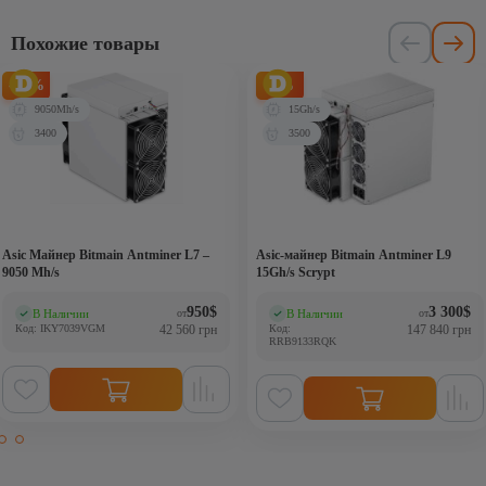
Похожие товары
-27%
-8%
9050Mh/s
15Gh/s
3400
3500
Asic Майнер Bitmain Antminer L7 –
Asic-майнер Bitmain Antminer L9
9050 Mh/s
15Gh/s Scrypt
950
$
3 300
$
В Наличии
В Наличии
от
от
(0)
(0)
Код: IKY7039VGM
42 560 грн
Код:
147 840 грн
RRB9133RQK