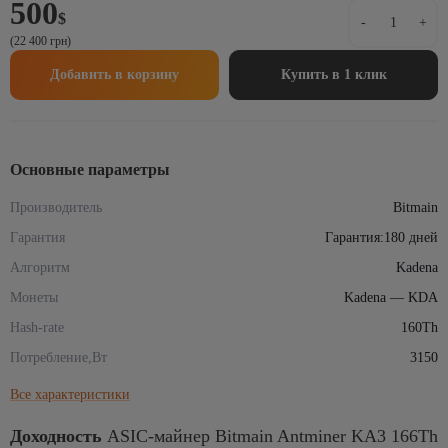
500
Количеств
$
-
+
товара
(22 400 грн)
ASIC-
майнер
Добавить в корзину
Купить в 1 клик
Bitmain
Antminer
KA3
166Th
(
Основные параметры
KDA
Производитель
Miner
Bitmain
KA3
Гарантия
Гарантия:180 дней
)
Алгоритм
Kadena
Монеты
Kadena — KDA
Hash-rate
160Th
Потребление,Вт
3150
Все характеристики
Доходность
ASIC-майнер Bitmain Antminer KA3 166Th