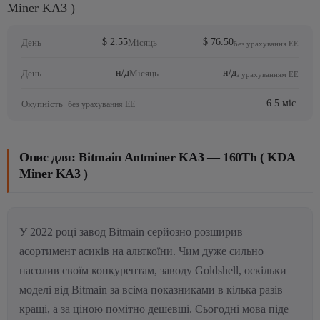
Miner KA3 )
$ 2.55
$ 76.50
День
Місяць
без урахування ЕЕ
н/д
н/д
День
Місяць
з урахуванням ЕЕ
6.5 міс.
Окупність
без урахування ЕЕ
Опис для: Bitmain Antminer KA3 — 160Th ( KDA
Miner KA3 )
У 2022 році завод Bitmain серйозно розширив
асортимент асиків на альткоїни. Чим дуже сильно
насолив своїм конкурентам, заводу Goldshell, оскільки
моделі від Bitmain за всіма показниками в кілька разів
кращі, а за ціною помітно дешевші. Сьогодні мова піде