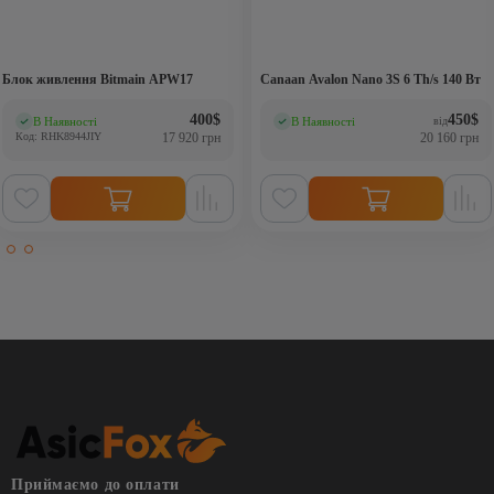
Блок живлення Bitmain APW17
Canaan Avalon Nano 3S 6 Th/s 140 Вт
400
$
450
$
В Наявності
В Наявності
від
(0)
(0)
Код: RHK8944JIY
17 920 грн
20 160 грн
Приймаємо до оплати