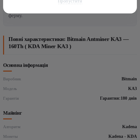
Пропустити
які хочуть додати перспективних алгоритмів у свою
ферму.
Повні характеристики: Bitmain Antminer KA3 —
160Th ( KDA Miner KA3 )
Основна інформація
Виробник
Bitmain
Модель
KA3
Гарантія
Гарантия:180 днів
Майнінг
Алгоритм
Kadena
Монеты
Kadena - KDA