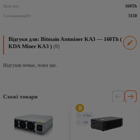
Hash-rate
160Th
Споживання,Вт
3150
Відгуки для: Bitmain Antminer KA3 — 160Th (
KDA Miner KA3 )
(0)
Відгуків немає, поки що.
Схожі товари
6 Th/s
140