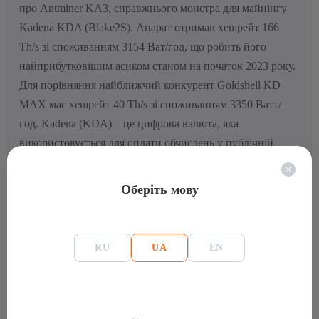
про Antminer KA3, справжнього монстра для майнінгу
Kadena KDA (Blake2S). Апарат отримав хешрейт 166
Th/s зі споживанням 3154 Ват/год, що робить його
найприбутковішим асиком станом на початок 2023 року.
Для порівняння найближчий конкурент Goldshell KD
MAX має хешрейт 40 Th/s зі споживанням 3350 Ватт/
год. Kadena (KDA) – це цифрова валюта, яка
використовується для оплати обчислень у публічній
мережі Kadena. Подібно до ETH на Ethereum, KDA на
Kadena – це токен, у якому майнери отримують
Оберіть мову
компенсацію за блоки майнінгу в мережі, і це комісія за
транзакцію, яку користувачі сплачують, щоб їхні
транзакції були включені в блок. Хоча асік і має назву
RU
UA
EN
KA3, але за компонуванням це все той же асік 19ої серії,
з класичним блоком живлення APW12, 4 кулерами і
відмінною надійністю на борту. Ця модель чудово
підійде як для новачків, так і для досвідчених майнерів,