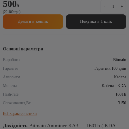
500
Bitmain
$
-
+
Antminer
(22 400 грн)
KA3
—
Додати в кошик
Покупка в 1 клік
160Th
(
KDA
Miner
KA3
Основні параметри
)
Виробник
кількість
Bitmain
Гарантія
Гарантия:180 днів
Алгоритм
Kadena
Монеты
Kadena - KDA
Hash-rate
160Th
Споживання,Вт
3150
Всі характеристики
Дохідність
Bitmain Antminer KA3 — 160Th ( KDA