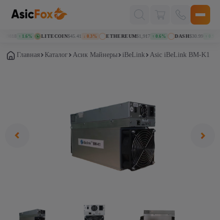
Поиск
товаров
069818
LITECOIN
$45.41
ETHEREUM
$1,917
DASH
$30.99
↑ 1.6%
↓ 0.3%
↑ 0.6%
↑ 0.9%
Главная
Каталог
Асик Майнеры
iBeLink
Asic iBeLink BM-K1