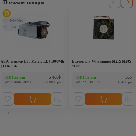
Похожие товары
5000 Mh/s
3550
ASIC-майнер BIT Mining LD4 5000Mh
Кулера для Whatsminer M21S M20S
( LD4 5Gh )
M30S
5 000
$
35
$
В Наличии
В Наличии
(0)
(0)
Код: GMM1553RVO
224 000 грн
Код: BXP1191EEV
1 568 грн