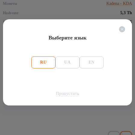
Монеты
Kadena - KDA
Hash-rate
5,3 Th
Потребление,Вт
835
Выберите язык
Отзывы для: Asic iBeLink BM-K1
(1)
RU
UA
EN
Владимир
–
Оценка:
0
23.09.2021
Пропустить
Здравствуйте. Цена? Новый ?