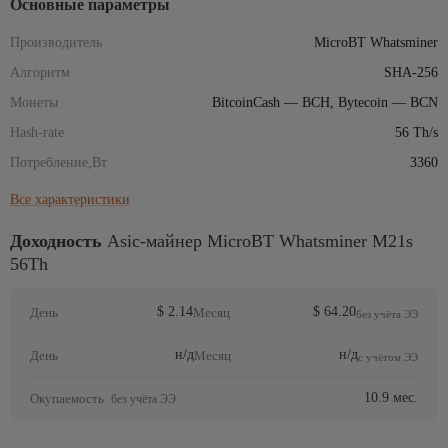
Основные параметры
Производитель
MicroBT Whatsminer
Алгоритм
SHA-256
Монеты
BitcoinCash — BCH, Bytecoin — BCN
Hash-rate
56 Th/s
Потребление,Вт
3360
Все характеристики
Доходность
Asic-майнер MicroBT Whatsminer M21s
56Th
$ 2.14
$ 64.20
День
Месяц
без учёта ЭЭ
н/д
н/д
День
Месяц
с учётом ЭЭ
10.9 мес.
Окупаемость
без учёта ЭЭ