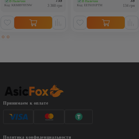
75
$
3
$
В Наличии
В Наличии
(0)
(0)
Код: KRM8978YNW
3 360 грн
Код: EET6191PTM
134 грн
Принимаем к оплате
Политика конфиденциальности