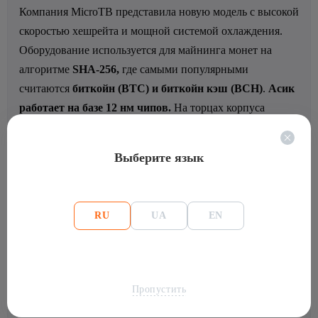
Компания MicroTB представила новую модель с высокой
скоростью хешрейта и мощной системой охлаждения.
Оборудование используется для майнинга монет на
алгоритме
SHA-256,
где самыми популярными
считаются
биткойн (BTC) и биткойн кэш (BCH)
.
Асик
работает на базе 12 нм чипов.
На торцах корпуса
установлены два кулера, один спереди, второй
сзади.При покупке Асика предоставляется гарантия от
Выберите язык
магазина 30 дней (180 дней от завода с момента
выпуска).
Асик можно считать достойной альтернативой
для 17 серии от Битмайн, он позволяет добывать Bitcoin
RU
UA
EN
(BTC), Bitcoin Classic (BXC), Bitcoin Cash (BCH), Bitcoin
Gold (BTG). Майнер Antminer T17e имеет скорость в
53TH/s и энергопотребление 2800 Вт с уровнем шума в
80 Дб. MicroTB предлагает разгон до 56TH/s с
Пропустить
потреблением в 3360 Вт, при этом уровень шума 75 Дб.