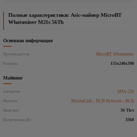
Полные характеристики: Asic-майнер MicroBT
Whatsminer M21s 56Th
Основная информация
Производитель
MicroBT Whatsminer
Размеры
155x240x390
Майнинг
Алгоритм
SHA-256
Монеты
BitcoinCash - BCH
·
Bytecoin - BCN
Hash-rate
56 Th/s
Потребление,Вт
3360