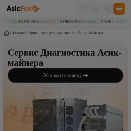
Поиск
товаров
6
LITECOIN
$45.62
ETHEREUM
$1,921
DASH
$31.13
KA
↑ 1.2%
↓ 0.3%
↑ 0.4%
↑ 0.7%
Главная
Сервис-центр
Диагностика Асик-майнера
Сервис Диагностика Асик-
майнера
Оформить заявку