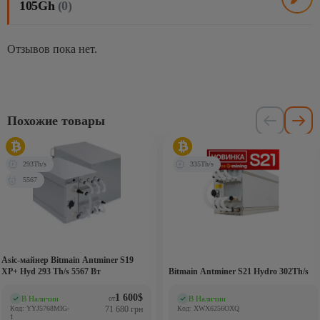
105Gh
(0)
Отзывов пока нет.
Похожие товары
293Th/s
335Th/s
5567
Asic-майнер Bitmain Antminer S19
XP+ Hyd 293 Th/s 5567 Вт
Bitmain Antminer S21 Hydro 302Th/s
1 600
$
В Наличии
В Наличии
от
(0)
(0)
Код: YYJ5768MIG-
71 680 грн
Код: XWX6256OXQ
1