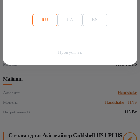
Полные характеристики: Asic-майнер Goldshell
HS1-PLUS 105Gh
RU
UA
EN
Основная информация
Производитель
Goldshell
Пропустить
Размеры
155×97×86 мм
Модель
HS1-PLUS
Майнинг
Алгоритм
Handshake
Монеты
Handshake - HNS
Потребление,Вт
115 Вт
Отзывы для: Asic-майнер Goldshell HS1-PLUS