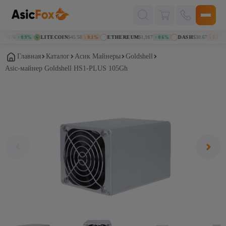
Поиск
товаров
70176
LITECOIN
$45.58
ETHEREUM
$1,917
DASH
$30.67
↑ 0.9%
↓ 0.1%
↑ 0.6%
↓ 1.1%
Главная
Каталог
Асик Майнеры
Goldshell
Asic-майнер Goldshell HS1-PLUS 105Gh