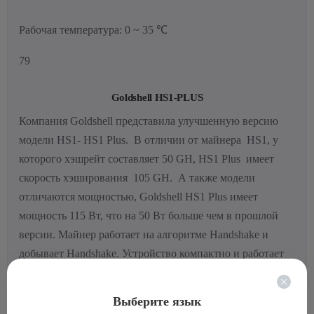
Рабочая температура: 0 ~ 35 ℃
79
Goldshell HS1-PLUS
Компания Goldshell представила улучшенную версию
модели HS1- HS1 Plus. В отличии от майнера HS1, у
которого хэшрейт составляет 50 GH, HS1 Plus имеет
скорость хэширования 105 GH. А также модели
отличаются мощностью, Goldshell HS1 Plus имеет
мощность 115 Вт, что на 50 Вт больше чем в прошлой
версии. Майнер работает на алгоритме Handshake и
добывает Handshake. Устройство компактно и работает
достаточно тихо.
Выберите язык