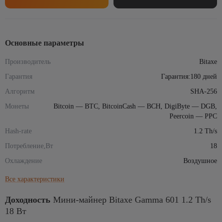
Bitaxe
Gamma
601
1.2
Основные параметры
Th/s
18
Производитель
Bitaxe
Вт
Гарантия
Гарантия:180 дней
Алгоритм
SHA-256
Монеты
Bitcoin — BTC, BitcoinCash — BCH, DigiByte — DGB,
Peercoin — PPC
Hash-rate
1.2 Th/s
Потребление,Вт
18
Охлаждение
Воздушное
Все характеристики
Доходность
Мини-майнер Bitaxe Gamma 601 1.2 Th/s
18 Вт