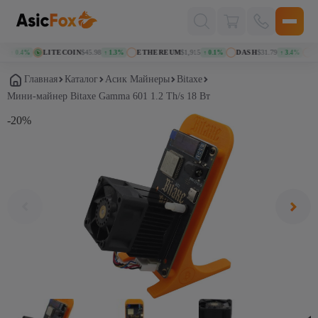
Поиск
товаров
LITECOIN
$45.98
ETHEREUM
$1,915
DASH
$31.79
KASP
 0.4%
↑ 1.3%
↑ 0.1%
↑ 3.4%
Главная
Каталог
Асик Майнеры
Bitaxe
Мини-майнер Bitaxe Gamma 601 1.2 Th/s 18 Вт
-20%