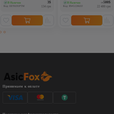
3
$
500
$
В Наличии
В Наличии
от
(0)
(0)
Код: EET6191PTM
134 грн
Код: RWG1266JJJ
22 400 грн
Принимаем к оплате