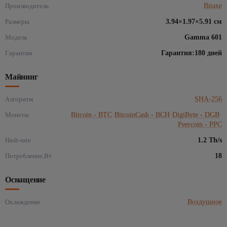
Производитель
Bitaxe
Размеры
3.94×1.97×5.91 см
Модель
Gamma 601
Гарантия
Гарантия:180 дней
Майнинг
Алгоритм
SHA-256
Монеты
Bitcoin - BTC
·
BitcoinCash - BCH
·
DigiByte - DGB
·
Peercoin - PPC
Hash-rate
1.2 Th/s
Потребление,Вт
18
Оснащение
Охлаждение
Воздушное