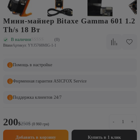
Мини-майнер Bitaxe Gamma 601 1.2
Th/s 18 Вт
В наличии
(0)
Bitaxe
Артикул: YYJ5768MIG-1-1
Помощь в настройке
Фирменная гарантия ASICFOX Service
Поддержка клиентов 24/7
Количеств
200
Первоначальная
Текущая
-
+
$
250
$
товара
(8 960 грн)
цена
цена:
Мини-
составляла
200$.
майнер
Добавить в корзину
Купить в 1 клик
250$.