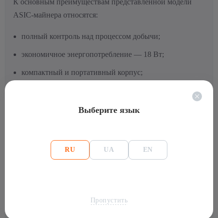
К основным преимуществам представленной модели
ASIC-майнера относятся:
полный контроль над процессом добычи;
экономичное энергопотребление — 18 Вт;
компактный и портативный корпус;
встроенный OLED-дисплей;
поддержка Wi-Fi;
Выберите язык
открытая прошивка AXE OS.
Этот майнер является надежным инструментом для тех,
RU
UA
EN
кто хочет майнить в соло, минимизируя расходы и
получая максимум контроля.
Пропустить