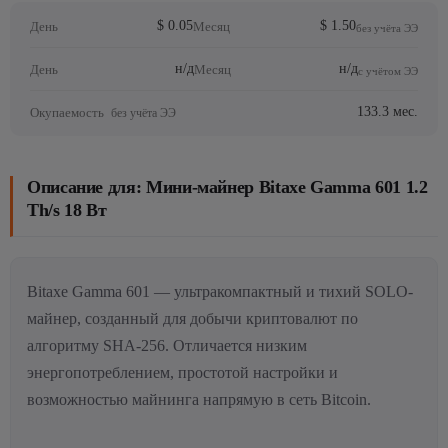
$ 0.05
$ 1.50
День
Месяц
без учёта ЭЭ
н/д
н/д
День
Месяц
с учётом ЭЭ
133.3 мес.
Окупаемость
без учёта ЭЭ
Описание для: Мини-майнер Bitaxe Gamma 601 1.2
Th/s 18 Вт
Bitaxe Gamma 601 — ультракомпактный и тихий SOLO-
майнер, созданный для добычи криптовалют по
алгоритму SHA-256. Отличается низким
энергопотреблением, простотой настройки и
возможностью майнинга напрямую в сеть Bitcoin.