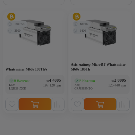
180Th/s
186Th
3500
3400
Asic-майнер MicroBT Whatsminer
Whatsminer M60s 180Th/s
M60s 186Th
4 400
$
2 800
$
В Наличии
В Наличии
от
от
(0)
(0)
Код:
197 120 грн
Код:
125 440 грн
LQI9291XGE
GRJ8595MTQ