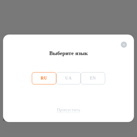
майнинг ферма
майнер
майнера
майнеры
майнин
Выберите язык
криптоферма
асик майнер купить
купить asic
доходность асик
RU
UA
EN
майнер купить
калькулятор майнинга асиков
майнер это
кошелек криптовалюта
майнеры криптовалют
крипто майнер
майнинг криптовалют
криптомайнер
Пропустить
майнинг ферму купить
майнер биткоин
майнинговые фермы купить
майнеры биткоин
asic купить
майнеры биткоинов
купить майнер
майнинг ферма доход в месяц