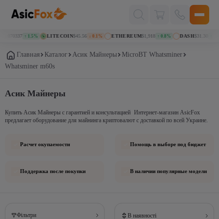
Поиск
товаров
$0.070337
LITECOIN
$45.56
ETHEREUM
$1,918
DASH
$31.30
↑ 1.5%
↓ 0.1%
↑ 0.8%
↑ 1.6
Главная
Каталог
Асик Майнеры
MicroBT Whatsminer
Whatsminer m60s
Асик Майнеры
Купить Асик Майнеры с гарантией и консультацией Интернет-магазин AsicFox
предлагает оборудование для майнинга криптовалют с доставкой по всей Украине.
Расчет окупаемости
Помощь в выборе под бюджет
Поддержка после покупки
В наличии популярные модели
Фільтри
В наявності