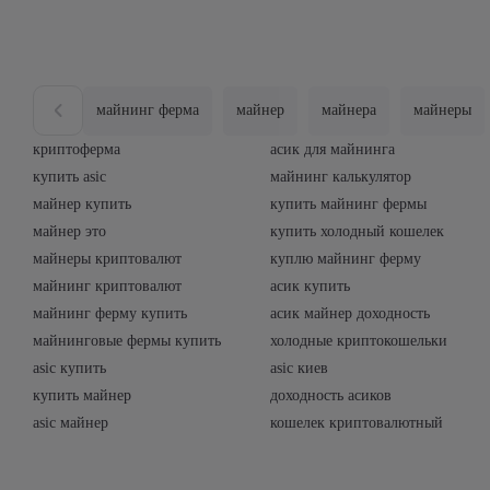
майнинг ферма
майнер
майнера
майнеры
криптоферма
асик для майнинга
купить asic
майнинг калькулятор
майнер купить
купить майнинг фермы
майнер это
купить холодный кошелек
майнеры криптовалют
куплю майнинг ферму
майнинг криптовалют
асик купить
майнинг ферму купить
асик майнер доходность
майнинговые фермы купить
холодные криптокошельки
asic купить
asic киев
купить майнер
доходность асиков
asic майнер
кошелек криптовалютный