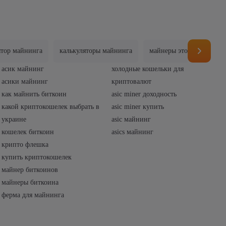
ятор майнинга
калькуляторы майнинга
майнеры это
майнин
асик майнинг
холодные кошельки для
асики майнинг
криптовалют
как майнить биткоин
asic miner доходность
какой криптокошелек выбрать в
asic miner купить
украине
asic майнинг
кошелек биткоин
asics майнинг
крипто флешка
купить криптокошелек
майнер биткоинов
майнеры биткоина
ферма для майнинга