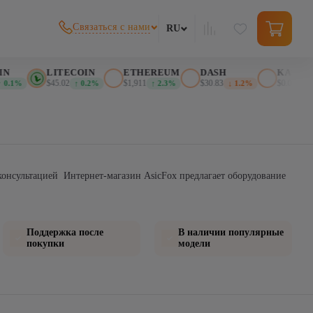
Связаться с нами
RU
N
LITECOIN
ETHEREUM
DASH
KASPA
$45.02
$1,911
$30.83
$0.026276
0.1%
↑ 0.2%
↑ 2.3%
↓ 1.2%
↓
 консультацией Интернет-магазин AsicFox предлагает оборудование
Поддержка после
В наличии популярные
покупки
модели