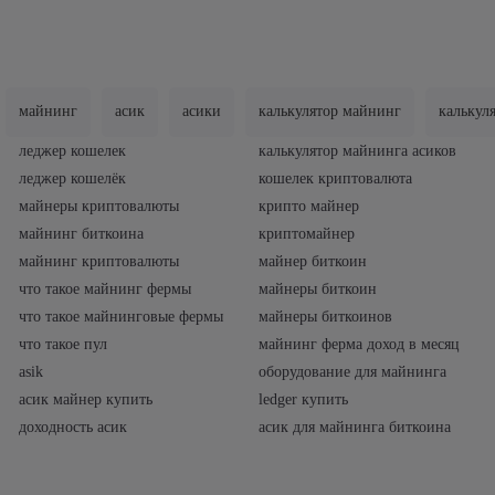
майнинг
асик
асики
калькулятор майнинг
калькул
леджер кошелек
калькулятор майнинга асиков
леджер кошелёк
кошелек криптовалюта
майнеры криптовалюты
крипто майнер
майнинг биткоина
криптомайнер
майнинг криптовалюты
майнер биткоин
что такое майнинг фермы
майнеры биткоин
что такое майнинговые фермы
майнеры биткоинов
что такое пул
майнинг ферма доход в месяц
asik
оборудование для майнинга
асик майнер купить
ledger купить
доходность асик
асик для майнинга биткоина