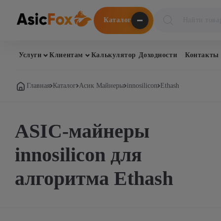
Поиск
Каталог
товаров
Услуги
Клиентам
Калькулятор Доходности
Контакты
Главная
Каталог
Асик Майнеры
innosilicon
Ethash
ASIC-майнеры
innosilicon для
алгоритма Ethash