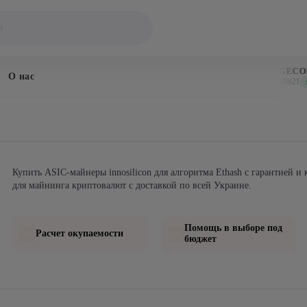
BITCOIN
DOGECOI
О нас
$64,752
$0.069821
↑ 1.0%
↑ 
Купить ASIC-майнеры innosilicon для алгоритма Ethash с гарантией и
для майнинга криптовалют с доставкой по всей Украине.
Помощь в выборе под
Расчет окупаемости
бюджет