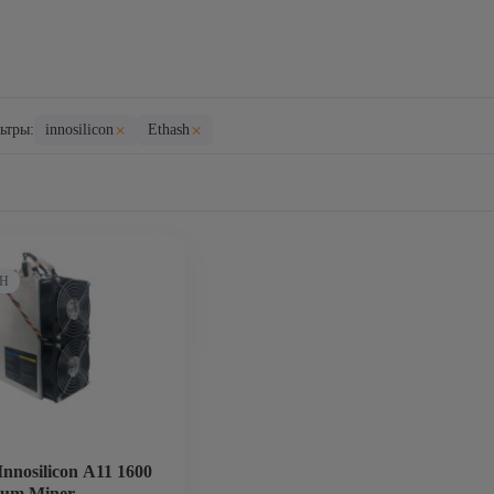
×
×
ьтры:
innosilicon
Ethash
TH
Innosilicon A11 1600
um Miner