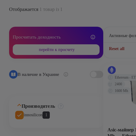
Отображается
1 товар із 1
Активные фил
Просчитать доходность
Reset all
перейти к просчету
В наличие в Украине
Ethereum - E
2400
1600 Mh
Производитель
innosilicon
1
Asic-майнер 
Mh — Ethere