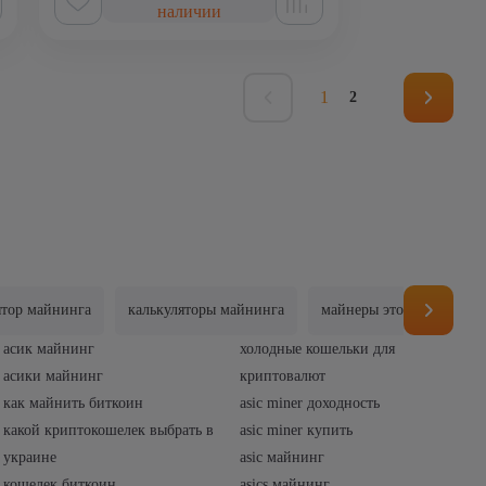
наличии
1
2
ятор майнинга
калькуляторы майнинга
майнеры это
майнин
асик майнинг
холодные кошельки для
асики майнинг
криптовалют
как майнить биткоин
asic miner доходность
какой криптокошелек выбрать в
asic miner купить
украине
asic майнинг
кошелек биткоин
asics майнинг