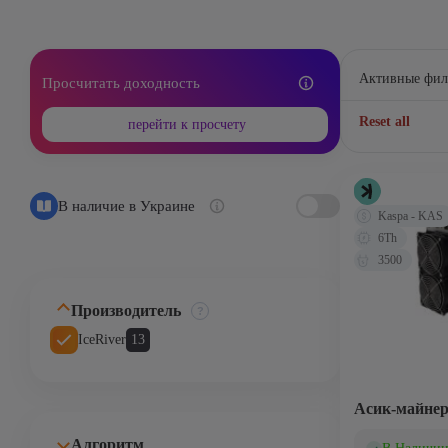
Активные фил
Просчитать доходность
Reset all
перейти к просчету
В наличие в Украине
Kaspa - KAS
6Th
3500
Производитель
IceRiver
13
Асик-майнер
Алгоритм