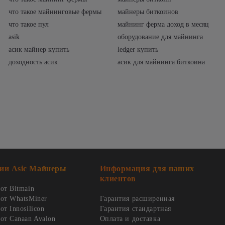
что такое майнинговые фермы
майнеры биткоинов
что такое пул
майнинг ферма доход в месяц
asik
оборудование для майнинга
асик майнер купить
ledger купить
доходность асик
асик для майнинга биткоина
ии Asic Майнеры
Информация для наших
клиентов
от Bitmain
от WhatsMiner
Гарантия расширенная
т Innosilicon
Гарантия стандартная
от Canaan Avalon
Оплата и доставка