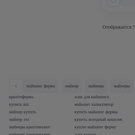
Отображается
9
майнинг ферма
майнер
майнера
майнеры
криптоферма
асик для майнинга
купить asic
майнинг калькулятор
майнер купить
купить майнинг фермы
майнер это
купить холодный кошелек
майнеры криптовалют
куплю майнинг ферму
майнинг криптовалют
асик купить