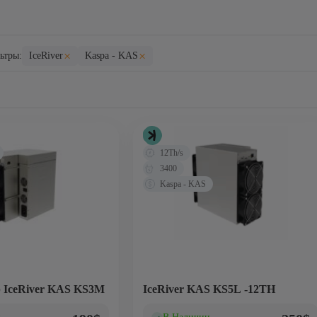
×
×
ьтры:
IceRiver
Kaspa - KAS
12Th/s
3400
Kaspa - KAS
 IceRiver KAS KS3M
IceRiver KAS KS5L -12TH