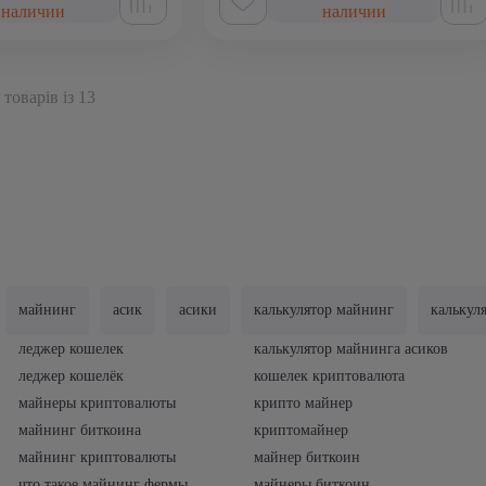
наличии
наличии
 товарів із 13
майнинг
асик
асики
калькулятор майнинг
калькул
леджер кошелек
калькулятор майнинга асиков
леджер кошелёк
кошелек криптовалюта
майнеры криптовалюты
крипто майнер
майнинг биткоина
криптомайнер
майнинг криптовалюты
майнер биткоин
что такое майнинг фермы
майнеры биткоин