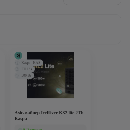
Kaspa - KAS
2TH / s
500 Вт
Аsic-майнер IceRiver KS2 lite 2Th
Kaspa