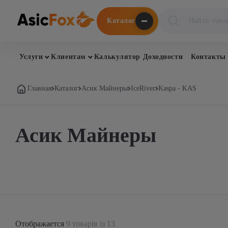
Поиск
Каталог
товаров
Услуги
Клиентам
Калькулятор Доходности
Контакты
Главная
Каталог
Асик Майнеры
IceRiver
Kaspa - KAS
Асик Майнеры
Отображается
9 товарів із 13