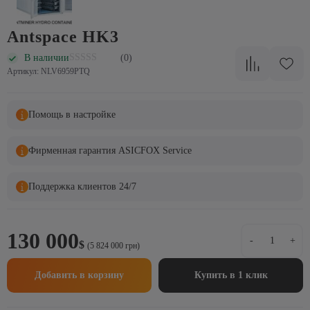
Antspace HK3
В наличии
(0)
Артикул: NLV6959PTQ
Помощь в настройке
Фирменная гарантия ASICFOX Service
Поддержка клиентов 24/7
Количеств
130 000
-
+
$
товара
(5 824 000 грн)
Antspace
HK3
Добавить в корзину
Купить в 1 клик