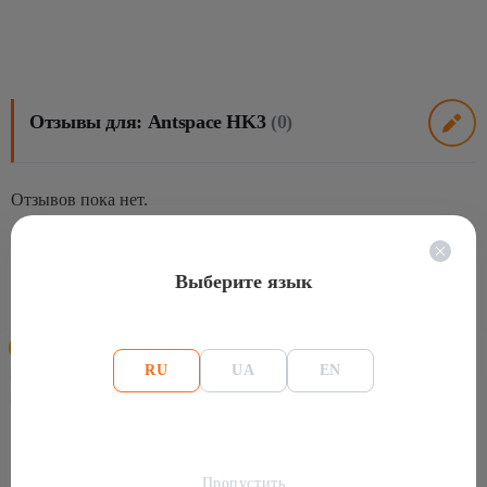
Отзывы для: Antspace HK3
(0)
Отзывов пока нет.
Выберите язык
Похожие товары
-76%
RU
UA
EN
216Th/s
84 th
3564
3250
Пропустить