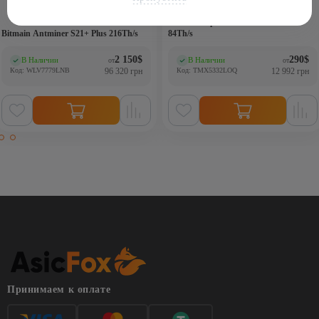
Аsic-майнер Bitmain Antminer T19
Bitmain Antminer S21+ Plus 216Th/s
84Th/s
2 150
$
290
$
В Наличии
В Наличии
от
от
(0)
(0)
Код: WLV7779LNB
96 320 грн
Код: TMX5332LOQ
12 992 грн
Принимаем к оплате