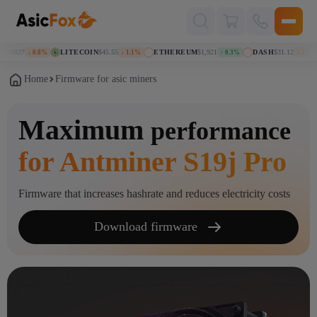
Поиск
товаров
9827
LITECOIN
$45.55
ETHEREUM
$1,921
DASH
$31.12
↓ 0.8%
↓ 1.1%
↑ 0.3%
↓ 2.2%
Home
Firmware for asic miners
Maximum
performance
for Antminer S19j Pro
Firmware that increases hashrate and reduces electricity costs
Download firmware