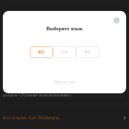
Выберите язык
Принимаем к оплате
RU
UA
EN
Политика конфиденциальности
Условия использования сайта
Пропустить
© Торговая марка ™AsicFox 2017–2026. Все права
защищены. Подробнее об условиях использования см. в
разделе «Условия использования».
Категории Asic Майнеры