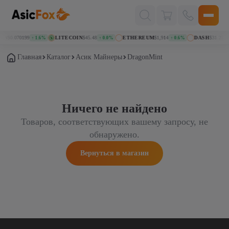
Поиск
товаров
IN
$0.070199
LITECOIN
$45.48
ETHEREUM
$1,914
DASH
$31.25
↑ 1.6%
↑ 0.0%
↑ 0.6%
↑ 
Главная
Каталог
Асик Майнеры
DragonMint
Ничего не найдено
Товаров, соответствующих вашему запросу, не
обнаружено.
Вернуться в магазин