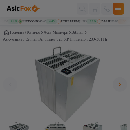
Поиск
товаров
6998
LITECOIN
$45.09
ETHEREUM
$1,913
DASH
$30.86
↑ 0.1%
↑ 0.6%
↑ 2.2%
↓ 1.5%
Головна
Каталог
Асік Майнери
Bitmain
Asic-майнер Bitmain Antminer S21 XP Immersion 239-301Th