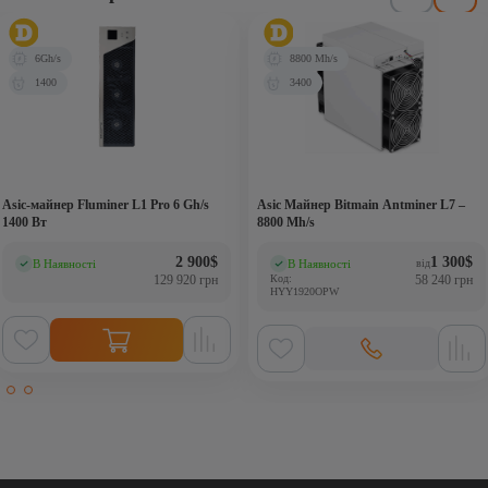
6Gh/s
8800 Mh/s
1400
3400
Asic-майнер Fluminer L1 Pro 6 Gh/s
Аsic Майнер Bitmain Antminer L7 –
1400 Вт
8800 Mh/s
2 900
$
1 300
$
В Наявності
В Наявності
від
(0)
(0)
129 920 грн
Код:
58 240 грн
HYY1920OPW