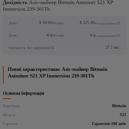
Дохідність
Asic-майнер Bitmain Antminer S21 XP
Immersion 239-301Th
$ 10.84
$ 325.20
День
Місяць
без урахування ЕЕ
н/д
н/д
День
Місяць
з урахуванням ЕЕ
27.7 міс.
Окупність
без урахування ЕЕ
Повні характеристики: Asic-майнер Bitmain
Antminer S21 XP Immersion 239-301Th
Основна інформація
Виробник
Bitmain
Модель
S21
Гарантія
Гарантия:180 днів