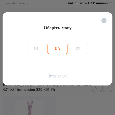
linemodel bitmain
Antminer S21 XP immersion
Майнінг
Алгоритм
SHA-256
Оберіть мову
Монеты
Bitcoin - BTC, Bitcoin Dark - BTCD, BitcoinCash - BCH,
BitcoinSV - BSV
Hash-rate
239Th/s, 301Th/s
RU
UA
EN
Споживання,Вт
4000
Пропустити
Комплектуючі до: Asic-майнер Bitmain Antminer
S21 XP Immersion 239-301Th