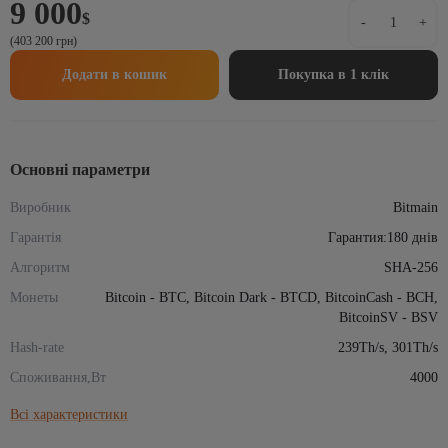
9 000
Asic-
$
-
+
майнер
(403 200 грн)
Bitmain
Antminer
Додати в кошик
Покупка в 1 клік
S21
XP
Immersion
239-
301Th
Основні параметри
кількість
Виробник
Bitmain
Гарантія
Гарантия:180 днів
Алгоритм
SHA-256
Монеты
Bitcoin - BTC, Bitcoin Dark - BTCD, BitcoinCash - BCH,
BitcoinSV - BSV
Hash-rate
239Th/s, 301Th/s
Споживання,Вт
4000
Всі характеристики