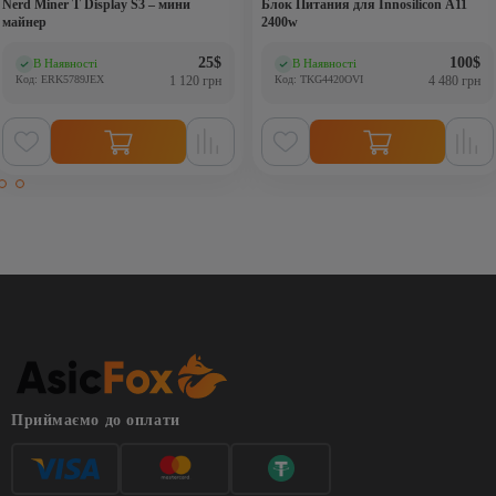
Nerd Miner T Display S3 – мини
Блок Питания для Innosilicon A11
майнер
2400w
25
$
100
$
В Наявності
В Наявності
(0)
(0)
Код: ERK5789JEX
1 120 грн
Код: TKG4420OVI
4 480 грн
Приймаємо до оплати