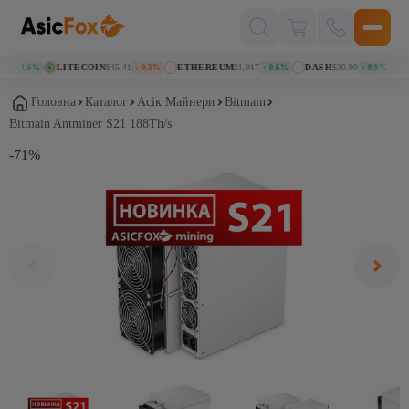
Поиск
товаров
LITECOIN
$45.41
ETHEREUM
$1,917
DASH
$30.99
KAS
↑ 1.6%
↓ 0.3%
↑ 0.6%
↑ 0.9%
Головна
Каталог
Асік Майнери
Bitmain
Bitmain Antminer S21 188Th/s
-71%