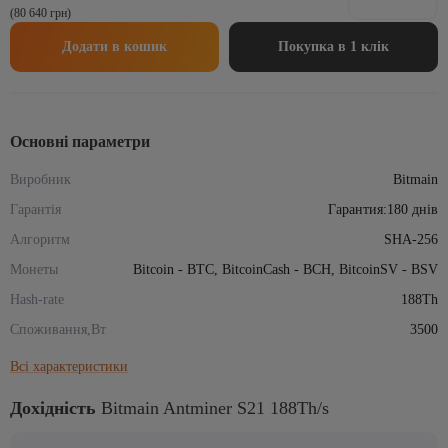
Antminer
(80 640 грн)
3
1
S21
100$.
800$.
188Th/s
Додати в кошик
Покупка в 1 клік
кількість
Основні параметри
Виробник
Bitmain
Гарантія
Гарантия:180 днів
Алгоритм
SHA-256
Монеты
Bitcoin - BTC, BitcoinCash - BCH, BitcoinSV - BSV
Hash-rate
188Th
Споживання,Вт
3500
Всі характеристики
Дохідність
Bitmain Antminer S21 188Th/s