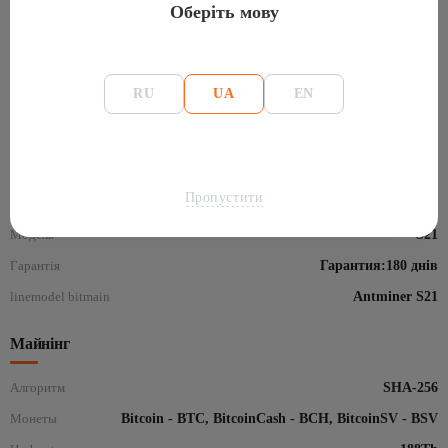
Оберіть мову
Повні характеристики: Bitmain Antminer S21
RU
UA
EN
188Th/s
Основна інформація
Пропустити
Виробник
Bitmain
Модель
S21
Гарантія
Гарантия:180 днів
linemodel bitmain
Antminer S21
Майнінг
Алгоритм
SHA-256
Монеты
Bitcoin - BTC, BitcoinCash - BCH, BitcoinSV - BSV