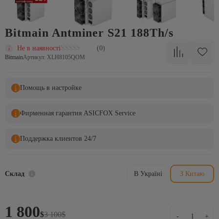
Bitmain Antminer S21 188Th/s
Не в наявності
(0)
Bitmain
Артикул: XLH8105QOM
Помощь в настройке
Фирменная гарантия ASICFOX Service
Поддержка клиентов 24/7
Склад
В Україні
З Китаю
1 800
Оригінальна
Поточна
Bitmain
$
3 100
$
-
+
ціна:
ціна: