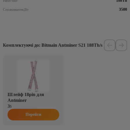
Hash-rate
188Th
Споживання,Вт
3500
Комплектуючі до: Bitmain Antminer S21 188Th/s
Шлейф 18pin для
Antminer
3
$
Перейти