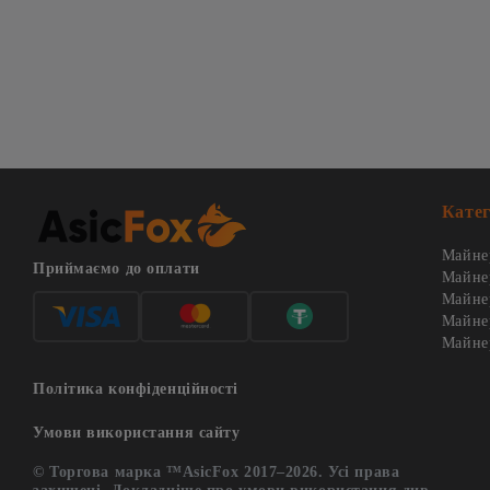
Катег
Майнер
Приймаємо до оплати
Майне
Майнер
Майнер
Майнер
Політика конфіденційності
Умови використання сайту
© Торгова марка ™AsicFox 2017–2026. Усі права