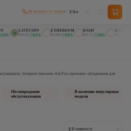
Зв'язатись із нами
UA
LITECOIN
ETHEREUM
DASH
KASPA
$45.92
$1,920
$31.71
$0.026707
.4%
↑ 0.1%
↑ 0.8%
↑ 2.0%
↑
нсультацією. Інтернет-магазин AsicFox пропонує обладнання для
Післяпродажне
В наличии популярные
обслуговування
модели
В наявності