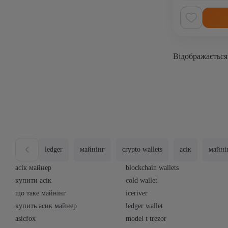
Відображається
ledger
майнінг
crypto wallets
асік
майні
асік майнер
blockchain wallets
купити асік
cold wallet
що таке майнінг
iceriver
купить асик майнер
ledger wallet
asicfox
model t trezor