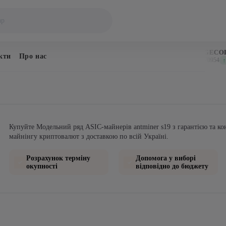
BITCOIN
DOGECOIN
кти
Про нас
$65,003
$0.070954
↑ 0.5%
↑ 2
Купуйте Модельний ряд ASIC-майнерів antminer s19 з гарантією та ко
майнінгу криптовалют з доставкою по всій Україні.
Розрахунок терміну
Допомога у виборі
окупності
відповідно до бюджету