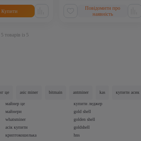
Повідомити про
Купити
наявність
5 товарів із 5
нг це
asic miner
bitmain
antminer
kas
купити асик
майнер це
купити леджер
майнери
gold shell
whatsminer
golden shell
асік купити
goldshell
криптокошелька
hns