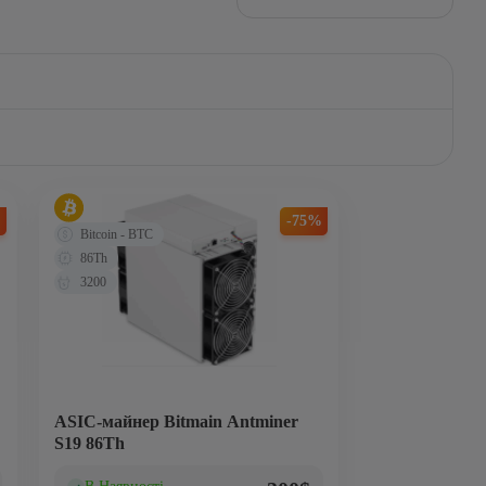
%
-75%
Bitcoin - BTC
86Th
3200
ASIC-майнер Bitmain Antminer
S19 86Th