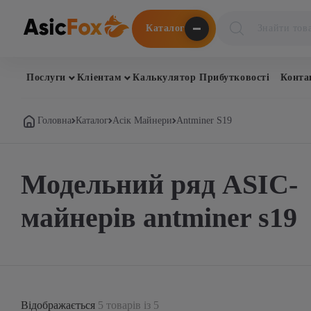
Поиск
Каталог
товаров
Послуги
Кліентам
Калькулятор Прибутковості
Конта
Головна
Каталог
Асік Майнери
Antminer S19
Модельний ряд ASIC-
майнерів antminer s19
Відображається
5 товарів із 5