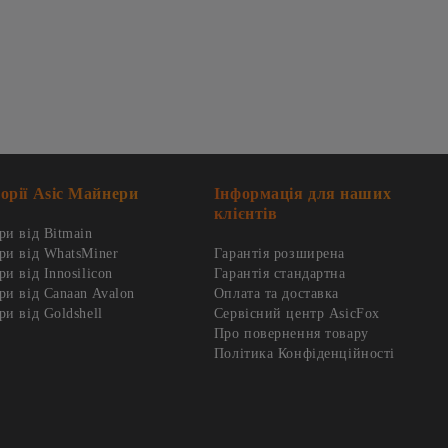
орії Asic Майнери
Інформація для наших
клієнтів
и від Bitmain
ри від WhatsMiner
Гарантія розширена
и від Innosilicon
Гарантія стандартна
и від Canaan Avalon
Оплата та доставка
и від Goldshell
Сервісний центр AsicFox
Про повернення товару
Політика Конфіденційності