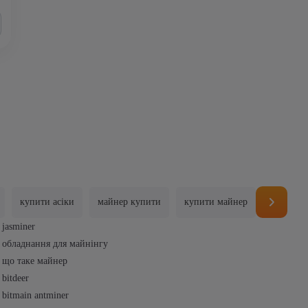
купити асіки
майнер купити
купити майнер
пул це
jasminer
обладнання для майнінгу
що таке майнер
bitdeer
bitmain antminer