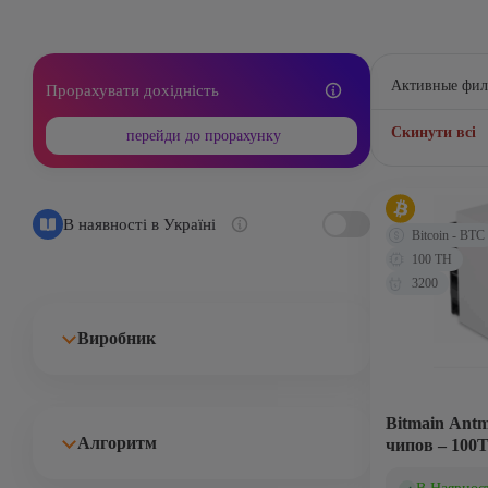
Активные фил
Прорахувати дохідність
Скинути всі
перейди до прорахунку
В наявності в Україні
Bitcoin - BTC
100 TH
3200
Виробник
Bitmain Antm
Алгоритм
чипов – 100T