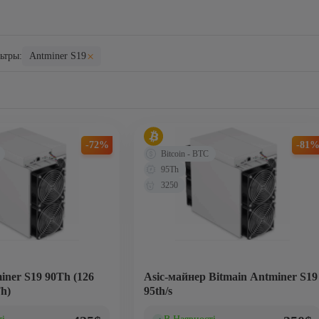
×
ьтры:
Antminer S19
-72%
-81
Bitcoin - BTC
95Th
3250
iner S19 90Th (126
Asic-майнер Bitmain Antminer S19
h)
95th/s