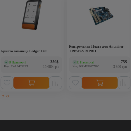
Контрольная Плата для Antminer
Крипто гаманець Ledger Flex
T19/S19/S19 PRO
350
$
75
$
В Наявності
В Наявності
(0)
(0)
Код: RWL0459RKJ
15 680 грн
Код: KRM8978YNW
3 360 грн