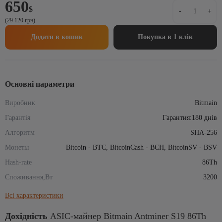
650
ASIC-
$
-
+
майнер
(29 120 грн)
Bitmain
Antminer
Додати в кошик
Покупка в 1 клік
S19
86Th
кількість
Основні параметри
Виробник
Bitmain
Гарантія
Гарантия:180 днів
Алгоритм
SHA-256
Монеты
Bitcoin - BTC, BitcoinCash - BCH, BitcoinSV - BSV
Hash-rate
86Th
Споживання,Вт
3200
Всі характеристики
Дохідність
ASIC-майнер Bitmain Antminer S19 86Th