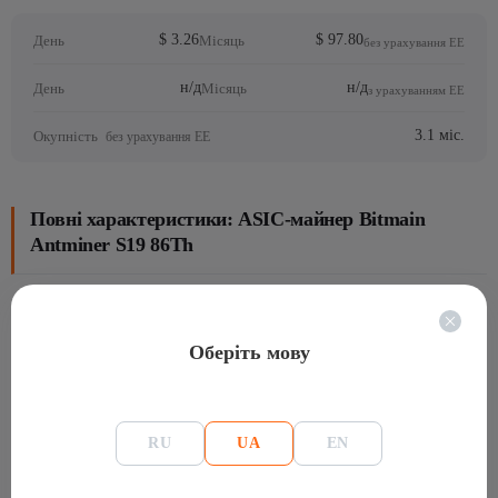
$ 3.26
$ 97.80
День
Місяць
без урахування ЕЕ
н/д
н/д
День
Місяць
з урахуванням ЕЕ
3.1 міс.
Окупність
без урахування ЕЕ
Повні характеристики: ASIC-майнер Bitmain
Antminer S19 86Th
Основна інформація
Оберіть мову
Виробник
Bitmain
Модель
S19
Гарантія
Гарантия:180 днів
RU
UA
EN
linemodel bitmain
Antminer S19