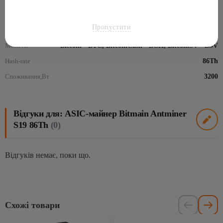
Майнінг
Пропустити
Алгоритм
SHA-256
Монеты
Bitcoin - BTC, BitcoinCash - BCH, BitcoinSV - BSV
Hash-rate
86Th
Споживання,Вт
3200
Відгуки для: ASIC-майнер Bitmain Antminer
S19 86Th
(0)
Відгуків немає, поки що.
Схожі товари