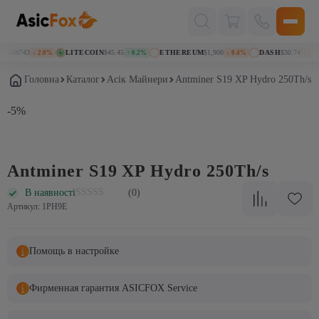
Поиск
товаров
0.068743
LITECOIN
$45.45
ETHEREUM
$1,908
DASH
$30.74
↓ 2.0%
↑ 0.2%
↓ 0.4%
↓ 1.5%
Головна
Каталог
Асік Майнери
Antminer S19 XP Hydro 250Th/s
-5%
Antminer S19 XP Hydro 250Th/s
В наявності
(0)
Артикул: 1PH9E
Помощь в настройке
Фирменная гарантия ASICFOX Service