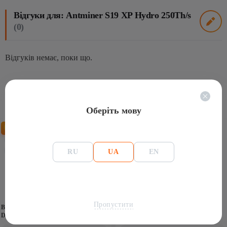
Відгуки для: Antminer S19 XP Hydro 250Th/s
(0)
Відгуків немає, поки що.
Схожі товари
Оберіть мову
-9%
16000 Mh/s
318th-s
3500
3500
RU
UA
EN
Пропустити
Bitmain Antminer L9 Scrypt: LTC
DOGE Miner
Asic Майнер Bitmain Antminer S23