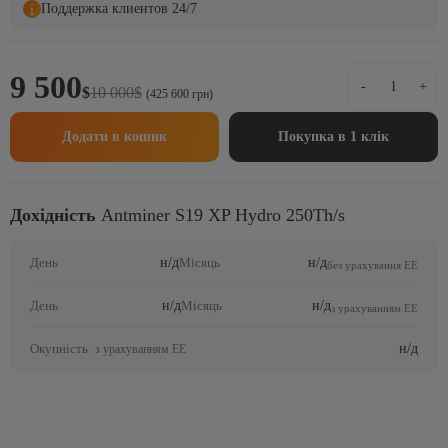
Поддержка клиентов 24/7
Antminer
9 500
Оригінальна
Поточна
-
+
$
10 000
$
S19
(425 600 грн)
ціна:
ціна:
XP
10
9
Hydro
Додати в кошик
Покупка в 1 клік
000$.
500$.
250Th/s
кількість
Дохідність
Antminer S19 XP Hydro 250Th/s
н/д
н/д
День
Місяць
без урахування ЕЕ
н/д
н/д
День
Місяць
з урахуванням ЕЕ
н/д
Окупність
з урахуванням ЕЕ