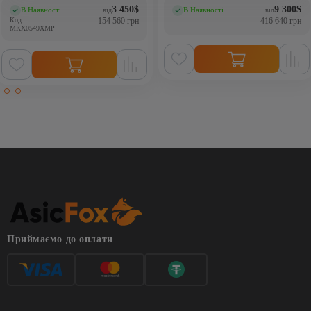
3 450
$
9 300
$
В Наявності
В Наявності
від
від
(0)
(0)
Код:
154 560 грн
416 640 грн
MKX0549XMP
Приймаємо до оплати