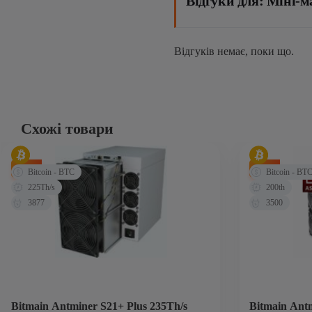
Відгуки для: Міні-м
Відгуків немає, поки що.
Схожі товари
-28%
-9%
Bitcoin - BTC
Bitcoin - BT
225Th/s
200th
3877
3500
Bitmain Antminer S21+ Plus 235Th/s
Bitmain Ant