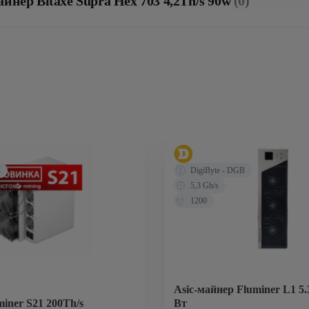
айнер Bitaxe Supra Hex 703 4,2Th/s 90w
(0)
C
DigiByte - DGB
5,3 Gh/s
1200
Asic-майнер Fluminer L1 5.
miner S21 200Th/s
Вт