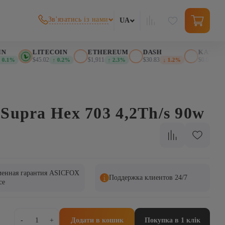
Зв'язатись із нами
UA
LITECOIN
ETHEREUM
DASH
KASPA
$45.02
$1,911
$30.83
$0.026276
.1%
↑ 0.2%
↑ 2.3%
↓ 1.2%
↓
 Supra Hex 703 4,2Th/s 90w
енная гарантия ASICFOX
Поддержка клиентов 24/7
ce
Міні-
-
+
Додати в кошик
Покупка в 1 клік
майнер