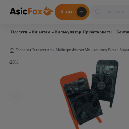
Поиск
Каталог
товаров
Послуги
Кліентам
Калькулятор Прибутковості
Конта
Головна
Каталог
Асік Майнери
bitaxe
Міні-майнер Bitaxe Supra
-20%