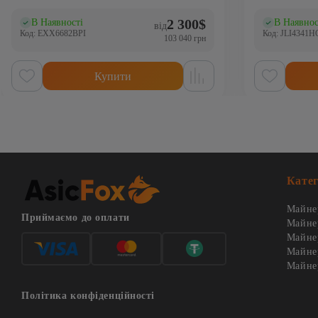
2 300
$
В Наявності
В Наявнос
(0)
(0
від
Код: EXX6682BPI
Код: JLI4341H
103 040 грн
Купити
Катег
Майнер
Приймаємо до оплати
Майне
Майнер
Майнер
Майнер
Політика конфіденційності