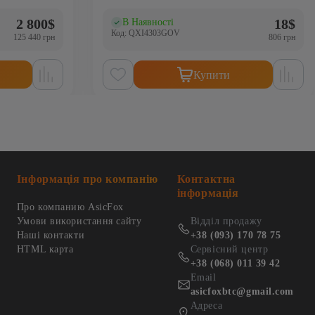
2 800
$
18
$
В Наявності
(0)
Код: QXI4303GOV
125 440 грн
806 грн
Купити
Інформація про компанію
Контактна
інформація
Про компанию AsicFox
Умови використання сайту
Відділ продажу
Наші контакти
+38 (093) 170 78 75
HTML карта
Сервісний центр
+38 (068) 011 39 42
Email
asicfoxbtc@gmail.com
Адреса