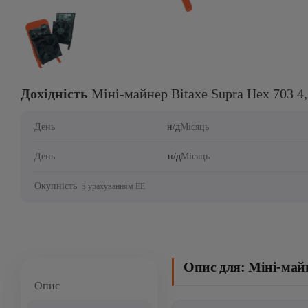
Дохідність
Міні-майнер Bitaxe Supra Hex 703 4
День
н/д
Місяць
День
н/д
Місяць
Окупність
з урахуванням ЕЕ
Опис для: Міні-майн
Опис