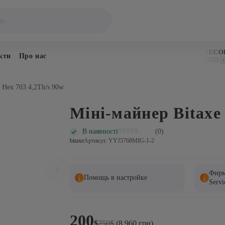
BITCOIN
DOGECOIN
кти
Про нас
$64,752
$0.069821
↑ 1.0%
↑ 0
 Hex 703 4,2Th/s 90w
Міні-майнер Bitaxe
В наявності
(0)
bitaxe
Артикул: YYJ5768MIG-1-2
Фирм
Помощь в настройке
Servi
200
Оригінальна
Поточна
$
250
$
(8 960 грн)