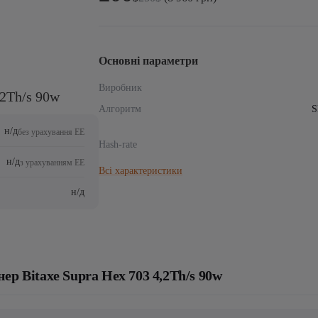
ціна:
ціна:
250$.
200$.
Основні параметри
Виробник
,2Th/s 90w
Алгоритм
S
н/д
без урахування ЕЕ
Hash-rate
н/д
з урахуванням ЕЕ
Всі характеристики
н/д
ер Bitaxe Supra Hex 703 4,2Th/s 90w