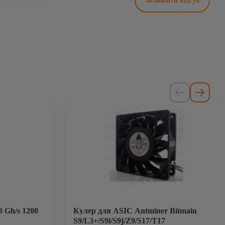
Залишити відгук
3 Gh/s 1200
Кулер для ASIC Antminer Bitmain
S9/L3+/S9i/S9j/Z9/S17/T17