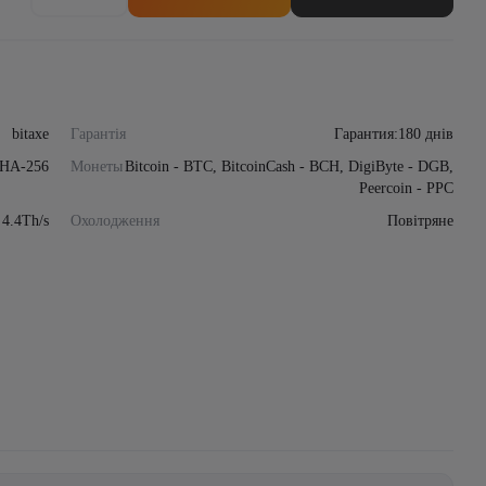
Bitaxe
Supra
Hex
703 4,2Th/s
90w
кількість
bitaxe
Гарантія
Гарантия:180 днів
HA-256
Монеты
Bitcoin - BTC, BitcoinCash - BCH, DigiByte - DGB,
Peercoin - PPC
4.4Th/s
Охолодження
Повітряне