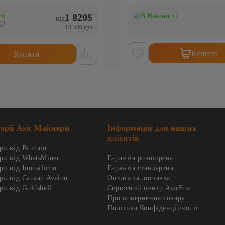
1 820
$
ті
В Наявності
)
(0)
від
QJ
81 536 грн
Купити
Купити
орії Asic Майнери
Інформація для наших
клієнтів
и від Bitmain
ри від WhatsMiner
Гарантія розширена
и від Innosilicon
Гарантія стандартна
и від Canaan Avalon
Оплата та доставка
и від Goldshell
Сервісний центр AsicFox
Про повернення товару
Політика Конфіденційності