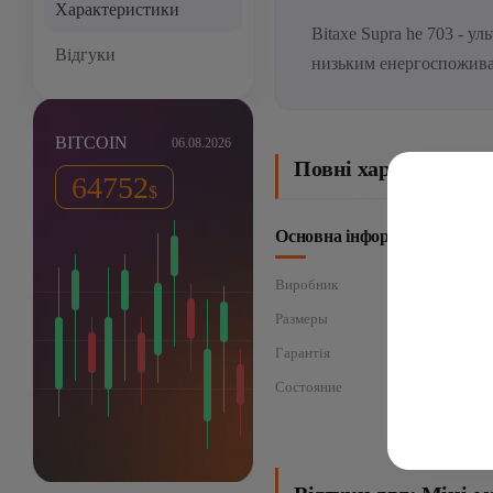
Характеристики
Bitaxe Supra he 703 - 
Відгуки
низьким енергоспожива
BITCOIN
06.08.2026
Повні характеристик
64752
$
Основна інформація
Виробник
Размеры
Гарантія
Состояние