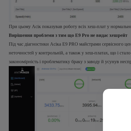
При цьому Асік показував роботу всіх хеш-плат у нормаль
Вирішення проблеми з тим що E9 Pro не видає хешрейт
Під час діагностики Асіка E9 PRO майстрами сервісного це
неточностей у контрольній, а також у хеш-платах, що і ста
закономірність і проблематику браку з заводу й усунув несп