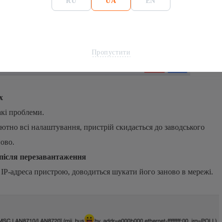
RU
UA
EN
Пропустити
х
акі проблеми.
лютно всі налаштування, пристрій скидається до заводського
ново.
 після перезавантаження
 IP-адреса пристрою, доводиться шукати його заново в мережі.