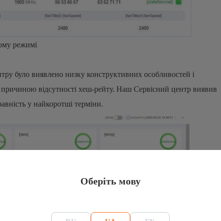
ному режимі
нтру було виявлено низку конструктивних особливостей і
ло причиною відсутності хеш-рейту. Наш Сервісний центр виявив
равність у найкоротші терміни.
Оберіть мову