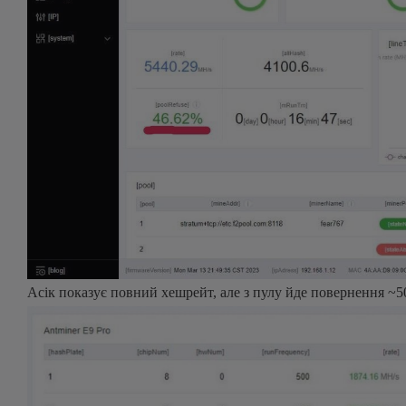
Асік показує повний хешрейт, але з пулу йде повернення ~