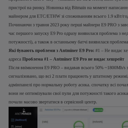
пристрої на ринку. Новинка від Bitmain на момент написання
майнером для ETC/ETHW зі споживанням всього 1.9 кВт/го
Починаючи з травня 2023 року перші майнери E9 PRO з завод
час першого запуску E9 Pro одразу виявилася проблема з не
потужності), а також в останньому батчі виявилася проблема 
Які бувають проблеми з Antminer E9 Pro:
#1 – Не видає х
адреса
Проблема #1 – Antminer E9 Pro не видає хешрейт
Після ввімкнення E9 PRO – видавав всього 50% ~1800Mh/s з
сигналізовано, що всі 2 плати працюють у штатному режимі, 
адмінпанелі про нормальну роботу асика. спочатку всі поча
вони не оптимізували свої пули для потужності такого асика,
почали масово звертатися в сервісний центр.