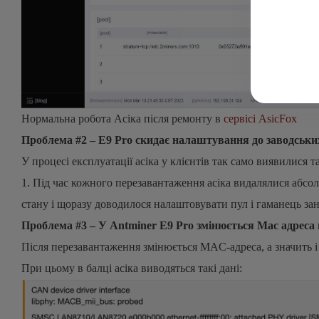
Нормальна робота Асіка після ремонту в
сервісі AsicFox
Проблема #2 – E9 Pro скидає налаштування до заводськи
У процесі експлуатації асіка у клієнтів так само виявилися т
1. Під час кожного перезавантаження асіка видалялися абсо
стану і щоразу доводилося налаштовувати пул і гаманець за
Проблема #3 – У Antminer E9 Pro змінюється Mac адреса
Після перезавантаження змінюється MAC-адреса, а значить і
При цьому в балці асіка виводяться такі дані: