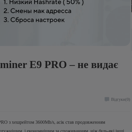
miner E9 PRO – не видає
Відгуки
(0)
PRO з хешрейтом 3600Mh/s, асік став продовженням
потужнішим, і економнішим за споживанням, ніж будь-які інші