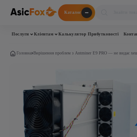
Поиск
Каталог
товаров
Послуги
Кліентам
Калькулятор Прибутковості
Конта
Головна
Вирішення проблем з Antminer E9 PRO — не видає хе