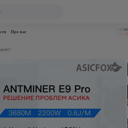
BITCOIN
DOGECOIN
кти
Про нас
$64,308
$0.069104
↓ 0.6%
↓ 0.9%
шрейт?