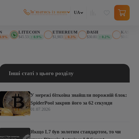
Зв'язатись із нами
UA
LITECOIN
ETHEREUM
DASH
KASPA
$45.53
$1,903
$30.81
$0.025617
↑ 0.9%
↓ 0.3%
↑ 0.2%
↓ 2.4
Інші статі з цього розділу
У мережі біткоїна знайшли порожній блок:
SpiderPool закрив його за 62 секунди
01.07.2026
Якщо L7 був золотим стандартом, то чи