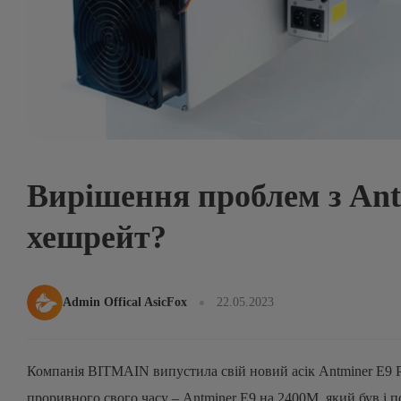
Вирішення проблем з Ant
хешрейт?
Admin Offical AsicFox
22.05.2023
Компанія BITMAIN випустила свій новий асік Antminer E9 
проривного свого часу – Antminer E9 на 2400M, який був і 