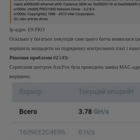
Ip-адрес E9 PRO
Оскільки у багатьох покупців саме цього батча виявилася ц
вирішила заощадити на підряднику контрольних плат і вшил
Рішення проблеми #2 і #3:
Сервісним центром AsicFox була проведена заміна MAC-адр
вирішено.