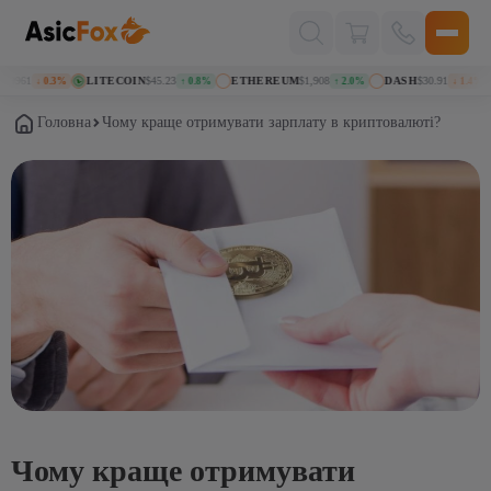
Поиск
товаров
61
LITECOIN
$45.23
ETHEREUM
$1,908
DASH
$30.91
K
↓ 0.3%
↑ 0.8%
↑ 2.0%
↓ 1.4%
Головна
Чому краще отримувати зарплату в криптовалюті?
Чому краще отримувати