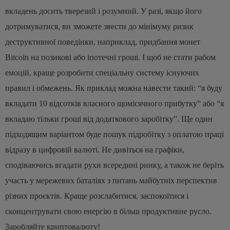
вкладень досить тверезий і розумний. У разі, якщо його
дотримуватися, ви зможете звести до мінімуму ризик
деструктивної поведінки, наприклад, придбання монет
Bitcoin на позикові або іпотечні гроші. І щоб не стати рабом
емоцій, краще розробити спеціальну систему існуючих
правил і обмежень. Як приклад можна навести такий: “я буду
вкладати 10 відсотків власного щомісячного прибутку” або “я
вкладаю тільки гроші від додаткового заробітку”.
Ще один
підходящим варіантом буде пошук підробітку з оплатою праці
відразу в цифровій валюті. Не дивіться на графіки,
сподіваючись вгадати рухи всередині ринку, а також не беріть
участь у мережевих баталіях з питань майбутніх перспектив
різних проєктів. Краще розслабитися, заспокоїтися і
сконцентрувати свою енергію в більш продуктивне русло.
Заробляйте криптовалюту!