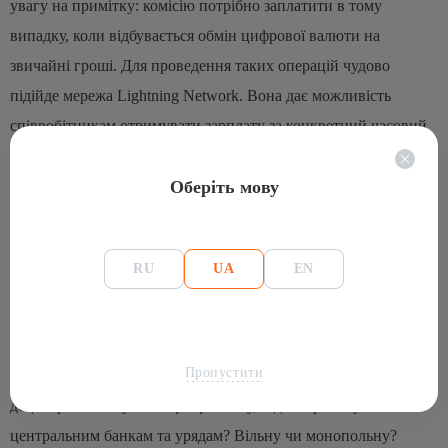
увагу на примітку: комісію потрібно заплатити в тому
випадку, коли відбувається обмін цифрової валюти на
звичайні гроші. Для проведення таких операцій чудово
підійде мережа Lightning Network. Вона дає можливість
співробітникам отримувати зарплату за конкретний часовий
проміжок, який вони відпрацювали (година, день, тиждень,
Оберіть мову
місяць). Цікаво, що перекази здійснюються дуже швидко і
коштують зовсім недорого. Мережа Lightning Network дасть
змогу сильно заощадити ресурси фірми і зробить роботу
RU
UA
EN
набагато зручнішою для працівників.
Підтримка криптовалютного руху
Заробітна плата в цифровій валюті сприяє розвитку
Пропустити
криптовалютного руху. Яку систему ви підтримуєте:
децентралізовану чи бюрократичну, підконтрольну
центральним банкам та урядам? Вільну чи монопольну?