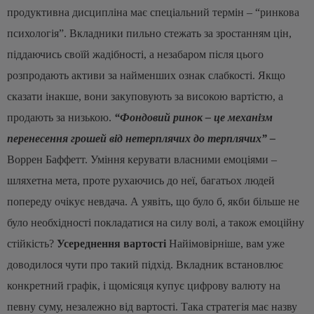
продуктивна дисципліна має спеціальний термін – “ринкова
психологія”. Вкладники пильно стежать за зростанням цін,
піддаючись своїй жадібності, а незабаром після цього
розпродають активи за найменших ознак слабкості. Якщо
сказати інакше, вони закуповують за високою вартістю, а
продають за низькою.
“Фондовий ринок – це механізм
перенесення грошей від нетерплячих до терплячих” –
Воррен Баффетт.
Уміння керувати власними емоціями –
шляхетна мета, проте рухаючись до неї, багатьох людей
попереду очікує невдача. А уявіть, що було б, якби більше не
було необхідності покладатися на силу волі, а також емоційну
стійкість?
Усереднення вартості
Найімовірніше, вам уже
доводилося чути про такий підхід. Вкладник встановлює
конкретний графік, і щомісяця купує цифрову валюту на
певну суму, незалежно від вартості. Така стратегія має назву