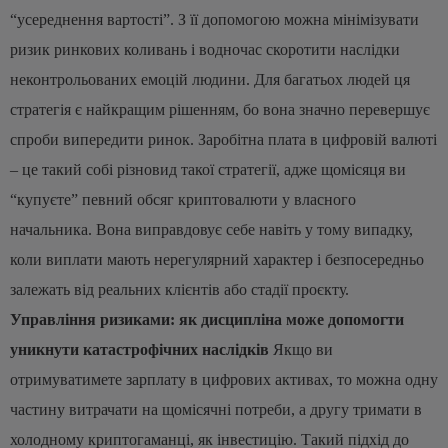
“усереднення вартості”. З її допомогою можна мінімізувати
ризик ринкових коливань і водночас скоротити наслідки
неконтрольованих емоцій людини.
Для багатьох людей ця
стратегія є найкращим рішенням, бо вона значно перевершує
спроби випередити ринок. Заробітна плата в цифровій валюті
– це такий собі різновид такої стратегії, адже щомісяця ви
“купуєте” певний обсяг криптовалюти у власного
начальника. Вона виправдовує себе навіть у тому випадку,
коли виплати мають нерегулярний характер і безпосередньо
залежать від реальних клієнтів або стадії проєкту.
Управління ризиками: як дисципліна може допомогти
уникнути катастрофічних наслідків
Якщо ви
отримуватимете зарплату в цифрових активах, то можна одну
частину витрачати на щомісячні потреби, а другу тримати в
холодному криптогаманці, як інвестицію. Такий підхід до