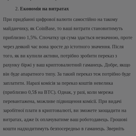
Економія на витратах
При придбанні цифрової валюти самостійно на такому
майданчику, як CoinBase, то ваші витрати становитимуть
приблизно 1,5%. Спочатку ця сума здасться незначною, проте
через деякий час вона зросте до істотного значення. Після
того, як ви купили активи, потрібно зробити переказ з
рахунку біржі у ваш криптовалютний гаманець. Добре, якщо
він буде апаратного типу. За такий переказ теж потрібно буде
заплатити. Наразі комісія за переказ коштів невелика
(приблизно 0,5$ на BTC). Однак, у разі, коли мережа
перевантажена, можливе підвищення комісії.
При видачі
заробітної плати в криптовалюті, ви зможете заощадити на
витратах, адже їх оплачуватиме ваш роботодавець. Грошові
кошти надходитимуть безпосередньо в гаманець. Зверніть