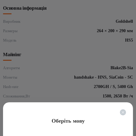
Основна інформація
Виробник
Goldshell
Размеры
264 × 200 × 290 мм
Модель
HS5
Майнінг
Алгоритм
Blake2B-Sia
Монеты
handshake - HNS, SiaCoin - SC
Hash-rate
2700GH / S, 5400 Gh
Споживання,Вт
1500, 2650 Вт /ч
Оберіть мову
Відгуки для: Goldshell HS5
(0)