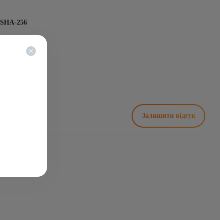
SHA-256
yte - DGB
90Th/s
3420
Залишити відгук