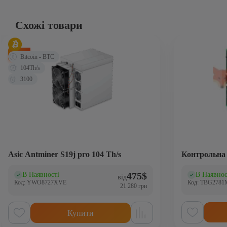
Схожі товари
-78%
Bitcoin - BTC
104Th/s
3100
Asic Antminer S19j pro 104 Th/s
Контрольна 
475
$
В Наявності
В Наявнос
(0)
(0
від
Код: YWO8727XVE
Код: TBG278
21 280 грн
Купити