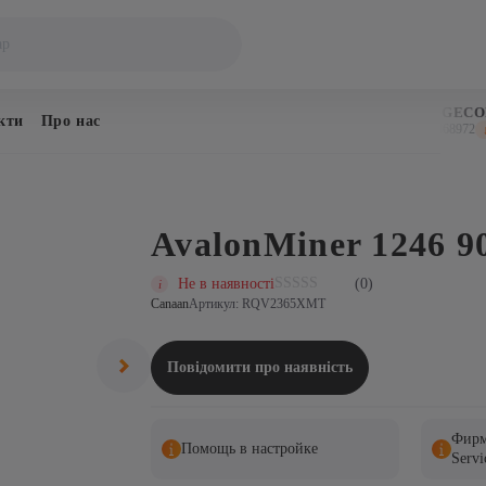
BITCOIN
DOGECOI
кти
Про нас
$64,498
$0.068972
↑ 0.7%
↓ 
AvalonMiner 1246 9
Не в наявності
(0)
Canaan
Артикул: RQV2365XMT
Повідомити про наявність
Фирм
Помощь в настройке
Servi