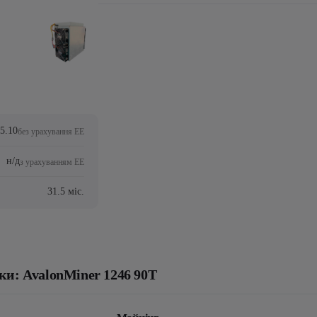
95.10
без урахування ЕЕ
н/д
з урахуванням ЕЕ
31.5 міс.
ки: AvalonMiner 1246 90T