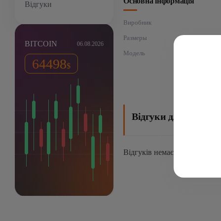
Основна інформація
Відгуки
Виробник
Размеры
BITCOIN
06.08.2026
Модель
64498
$
Відгуки для: Avalon
Відгуків немає, поки що.