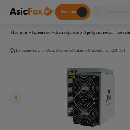
Поиск
Каталог
товаров
Послуги
Кліентам
Калькулятор Прибутковості
Конта
Головна
Каталог
Асік Майнери
Canaan
AvalonMiner 1246 90T