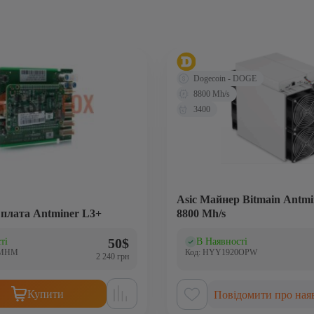
Dogecoin - DOGE
8800 Mh/s
3400
Аsic Майнер Bitmain Antmi
плата Antminer L3+
8800 Mh/s
50
$
ті
В Наявності
)
(0)
1MHM
Код: HYY1920OPW
2 240 грн
Купити
Повідомити про наяв