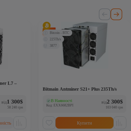
-28%
Bitcoin - BTC
225Th/s
3877
ner L7 –
Bitmain Antminer S21+ Plus 235Th/s
1 300
$
2 300
$
В Наявності
(0)
від
від
Код: EXX6682BPI
58 240 грн
103 040 грн
ність
Купити