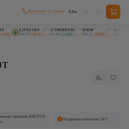
Зв'язатись із нами
UA
N
LITECOIN
ETHEREUM
DASH
KASPA
$44.79
$1,900
$30.35
$0.025895
1.1%
↓ 0.1%
↑ 1.6%
↓ 2.6%
↓
0T
енная гарантия ASICFOX
Поддержка клиентов 24/7
ce