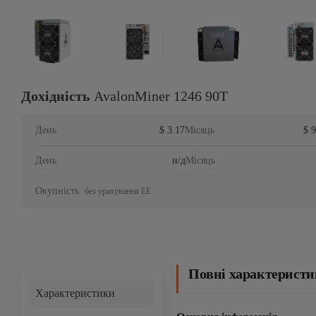
Дохідність
AvalonMiner 1246 90T
День
$ 3.17
Місяць
$ 
День
н/д
Місяць
Окупність
без урахування ЕЕ
Повні характеристи
Характеристики