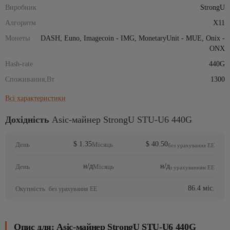
Виробник
StrongU
Алгоритм
X11
Монеты
DASH, Euno, Imagecoin - IMG, MonetaryUnit - MUE, Onix -
ONX
Hash-rate
440G
Споживання,Вт
1300
Всі характеристики
Дохідність
Asic-майнер StrongU STU-U6 440G
$ 1.35
$ 40.50
День
Місяць
без урахування ЕЕ
н/д
н/д
День
Місяць
з урахуванням ЕЕ
86.4 міс.
Окупність
без урахування ЕЕ
Опис для: Asic-майнер StrongU STU-U6 440G