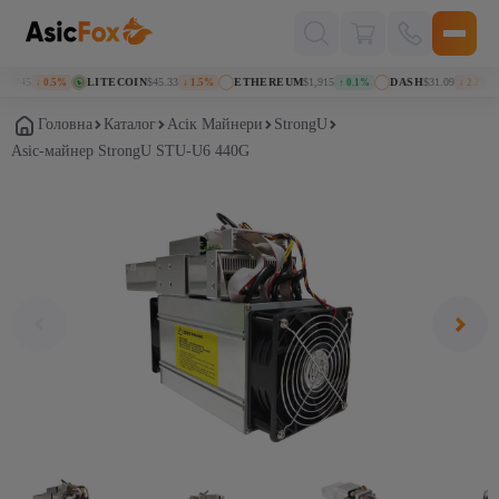
Поиск
товаров
9745
LITECOIN
$45.33
ETHEREUM
$1,915
DASH
$31.09
↓ 0.5%
↓ 1.5%
↑ 0.1%
↓ 2.2%
Головна
Каталог
Асік Майнери
StrongU
Asic-майнер StrongU STU-U6 440G