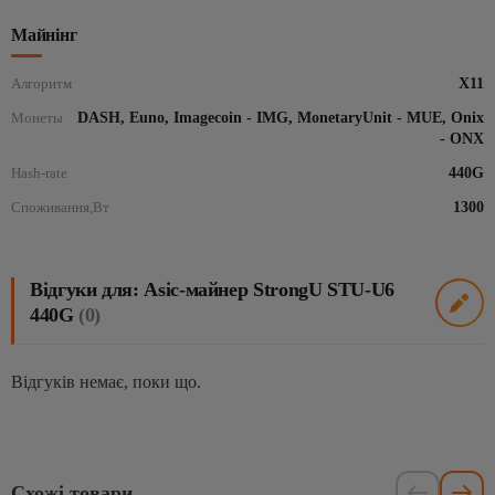
Майнінг
Алгоритм
X11
Монеты
DASH, Euno, Imagecoin - IMG, MonetaryUnit - MUE, Onix
- ONX
Hash-rate
440G
Споживання,Вт
1300
Відгуки для: Asic-майнер StrongU STU-U6
440G
(0)
Відгуків немає, поки що.
Схожі товари