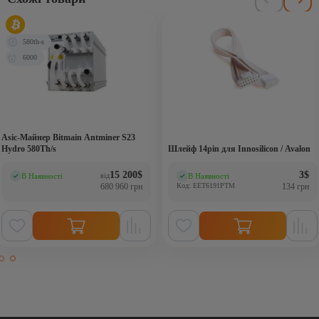
580th-s
6000
Asic-Майнер Bitmain Antminer S23
Hydro 580Th/s
Шлейф 14pin для Innosilicon / Avalon
15 200
$
3
$
В Наявності
В Наявності
від
(0)
(0)
680 960 грн
Код: EET6191PTM
134 грн