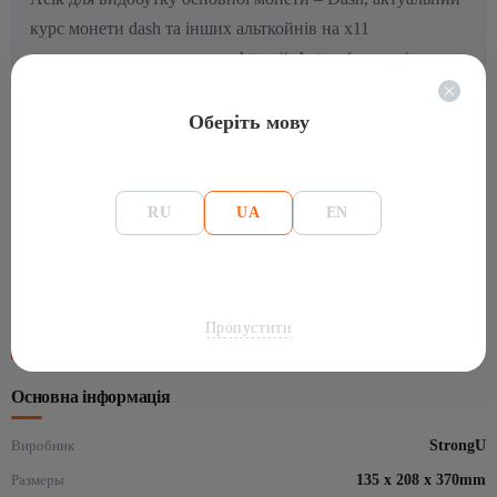
курс монети dash та інших альткойнів на x11
рекомендуємо дивитися на
https://whattomine.com/
Оберіть мову
Де купити U6 ?
Наявність в AsicFox уточнюйте у наших консультантів,
RU
UA
EN
або в Чаті
Повні характеристики: Asic-майнер StrongU STU-
U6 440G
Пропустити
Основна інформація
Виробник
StrongU
Размеры
135 x 208 x 370mm