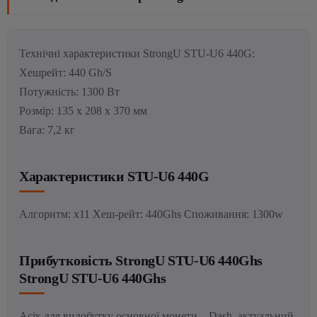
Технічні характеристики StrongU STU-U6 440G:
Хешрейт: 440 Gh/S
Потужність: 1300 Вт
Розмір: 135 х 208 х 370 мм
Вага: 7,2 кг
Характеристики STU-U6 440G
Алгоритм: x11 Хеш-рейт: 440Ghs Споживання: 1300w
Прибутковість StrongU STU-U6 440Ghs
StrongU STU-U6 440Ghs
Асік для видобутку основної монети – Dash, актуальний