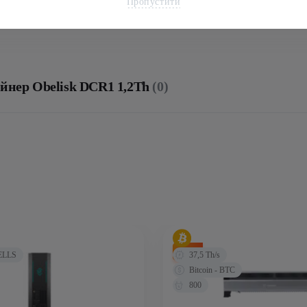
Пропустити
Споживання,Вт
айнер Obelisk DCR1 1,2Th
(0)
-33%
BELLS
37,5 Th/s
Bitcoin - BTC
800