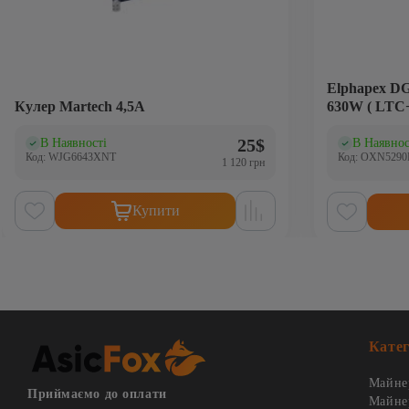
Elphapex DG Ho
Кулер Martech 4,5А
630W ( LTC
25
$
В Наявності
В Наявнос
(0)
(0
Код: WJG6643XNT
Код: OXN529
1 120 грн
Купити
Катег
Майнер
Приймаємо до оплати
Майне