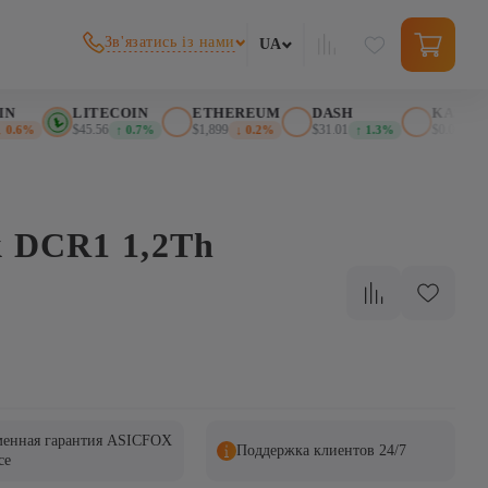
Зв'язатись із нами
UA
LITECOIN
ETHEREUM
DASH
KASPA
$45.56
$1,899
$31.01
$0.025516
.6%
↑ 0.7%
↓ 0.2%
↑ 1.3%
↓
k DCR1 1,2Th
енная гарантия ASICFOX
Поддержка клиентов 24/7
ce