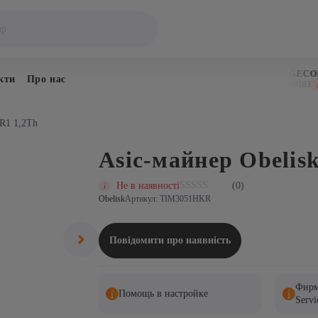
BITCOIN
DOGECOIN
кти
Про нас
$64,289
$0.069183
↓ 0.3%
↓ 0
CR1 1,2Th
Asic-майнер Obelis
Не в наявності
(0)
Obelisk
Артикул: TIM3051HKR
Повідомити про наявність
Фирм
Помощь в настройке
Servi