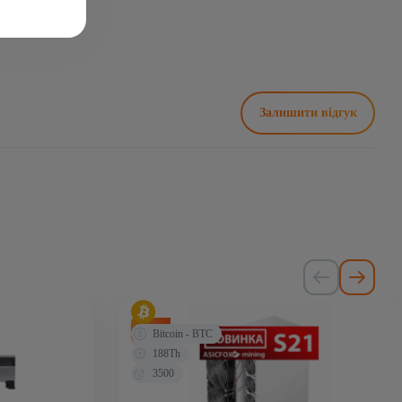
500 Вт
Залишити відгук
-71%
Bitcoin - BTC
188Th
3500