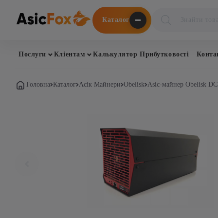
Поиск
Каталог
товаров
Послуги
Кліентам
Калькулятор Прибутковості
Конта
Головна
Каталог
Асік Майнери
Obelisk
Asic-майнер Obelisk D