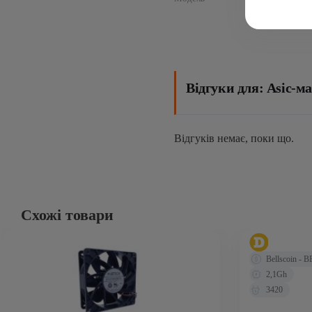
Відгуки для: Asic-м
Відгуків немає, поки що.
Схожі товари
Bellscoin - 
2,1Gh
3420