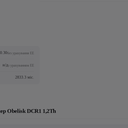
 0.30
без урахування ЕЕ
н/д
з урахуванням ЕЕ
2833.3 міс.
ер Obelisk DCR1 1,2Th