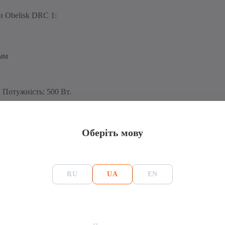
и Obelisk DRC 1:
 мм
 Потужність: 500 Вт.
Оберіть мову
ки: Asic-майнер Obelisk DCR1 1,2Th
Майнінг
RU
UA
EN
Obelisk
Алгоритм
203x203x356 мм
Монеты
Decr
DRC 1
Hash-rate