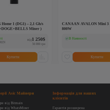
me 1 (DG1) – 2,1 Gh/s
CANAAN AVALON Mini 3 3
+DOGE+BELLS Miner )
800W
1 250
$
ті
В Наявності
)
(0)
від
0REN
56 000 грн
Купити
Купити
орії Asic Майнери
Інформація для наших
клієнтів
и від Bitmain
ри від WhatsMiner
Гарантія розширена