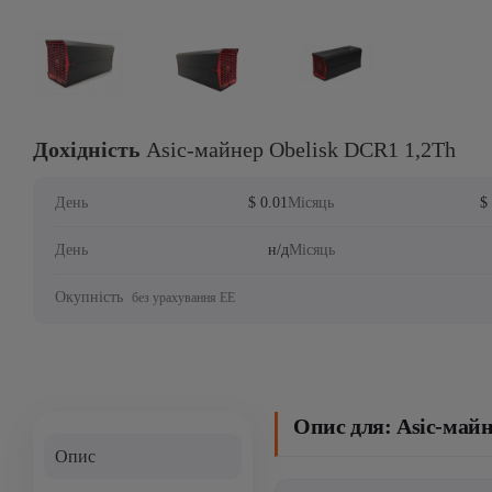
Дохідність
Asic-майнер Obelisk DCR1 1,2Th
День
$ 0.01
Місяць
$
День
н/д
Місяць
Окупність
без урахування ЕЕ
Опис для: Asic-майн
Опис