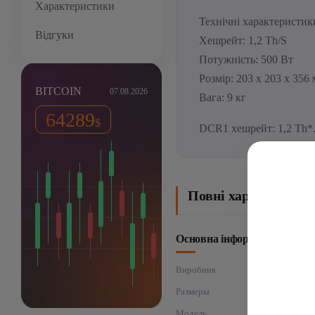
Характеристики
Технічні характеристик
Відгуки
Хешрейт: 1,2 Th/S
Потужність: 500 Вт
Розмір: 203 х 203 х 356
BITCOIN
07.08.2026
Вага: 9 кг
64289
$
DCR1 хешрейт: 1,2 Th*.
Повні характеристи
Основна інформація
Виробник
Размеры
Модель