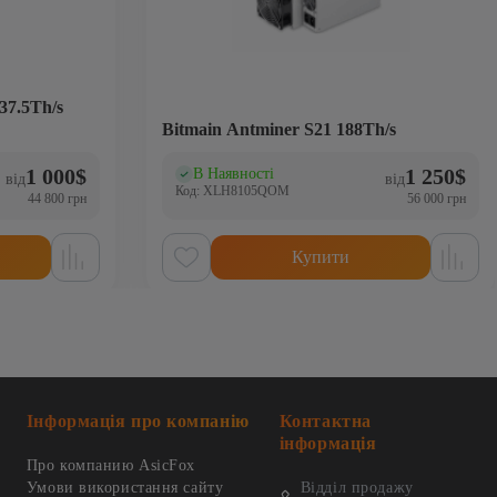
7.5Th/s
Bitmain Antminer S21 188Th/s
1 000
$
1 250
$
В Наявності
(0)
від
від
Код: XLH8105QOM
44 800 грн
56 000 грн
Купити
Інформація про компанію
Контактна
інформація
Про компанию AsicFox
Умови використання сайту
Відділ продажу