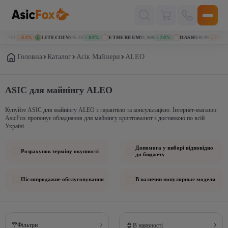
Поиск
товаров
069961
LITECOIN
$45.23
ETHEREUM
$1,908
DASH
$30.91
↓ 0.3%
↑ 0.8%
↑ 2.0%
↓ 1.4%
Головна
Каталог
Асік Майнери
ALEO
ASIC для майнінгу ALEO
Купуйте ASIC для майнінгу ALEO з гарантією та консультацією. Інтернет-магазин
AsicFox пропонує обладнання для майнінгу криптовалют з доставкою по всій
Україні.
Допомога у виборі відповідно
Розрахунок терміну окупності
до бюджету
Післяпродажне обслуговування
В наличии популярные модели
Фільтри
В наявності