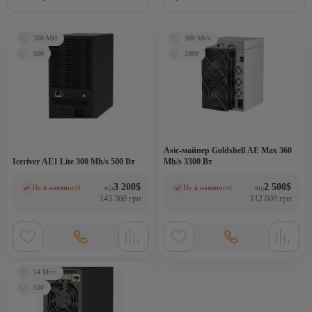
300 MH
360 Мг/с
500
3300
Asic-майнер Goldshell AE Max 360
Iceriver AE1 Lite 300 Mh/s 500 Вт
Mh/s 3300 Вт
3 200
$
2 500
$
Не в наявності
Не в наявності
від
від
(0)
(0)
143 360 грн
112 000 грн
54 Мг/с
530