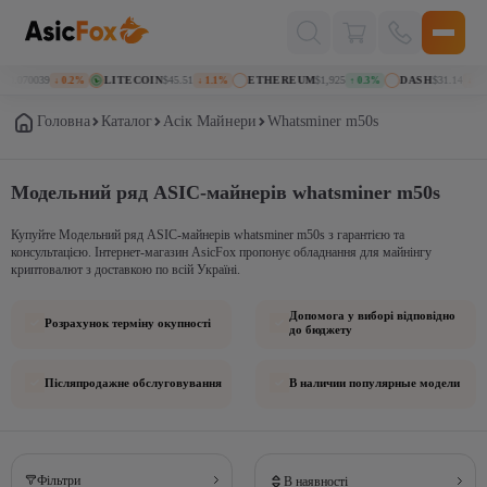
Поиск
товаров
$0.070039
LITECOIN
$45.51
ETHEREUM
$1,925
DASH
$31.14
↓ 0.2%
↓ 1.1%
↑ 0.3%
↓ 1.9
Головна
Каталог
Асік Майнери
Whatsminer m50s
Модельний ряд ASIC-майнерів whatsminer m50s
Купуйте Модельний ряд ASIC-майнерів whatsminer m50s з гарантією та
консультацією. Інтернет-магазин AsicFox пропонує обладнання для майнінгу
криптовалют з доставкою по всій Україні.
Допомога у виборі відповідно
Розрахунок терміну окупності
до бюджету
Післяпродажне обслуговування
В наличии популярные модели
Фільтри
В наявності