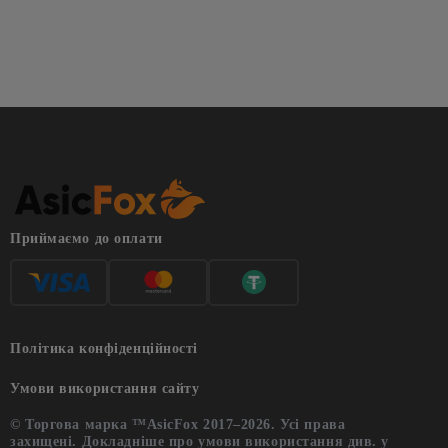
майнер це
bitdeer
майнери
bitmain antminer
whatsminer
Приймаємо до оплати
Політика конфіденційності
Умови використання сайту
© Торгова марка ™AsicFox 2017–2026. Усі права
захищені. Докладніше про умови використання див. у