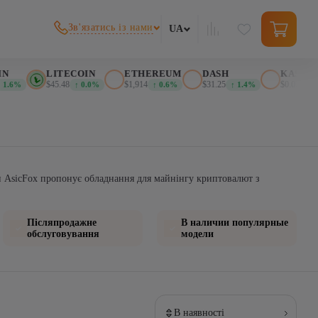
Зв'язатись із нами
UA
N
LITECOIN
ETHEREUM
DASH
KASPA
$45.48
$1,914
$31.25
$0.026389
1.6%
↑ 0.0%
↑ 0.6%
↑ 1.4%
↑
ин AsicFox пропонує обладнання для майнінгу криптовалют з
Післяпродажне
В наличии популярные
обслуговування
модели
В наявності