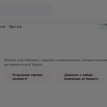
BITCOIN
DOGECOI
кти
Про нас
$64,925
$0.070199
↑ 1.1%
↑ 
Купуйте Асік Майнери з гарантією та консультацією. Інтернет-магаз
доставкою по всій Україні.
Розрахунок терміну
Допомога у виборі
окупності
відповідно до бюджету