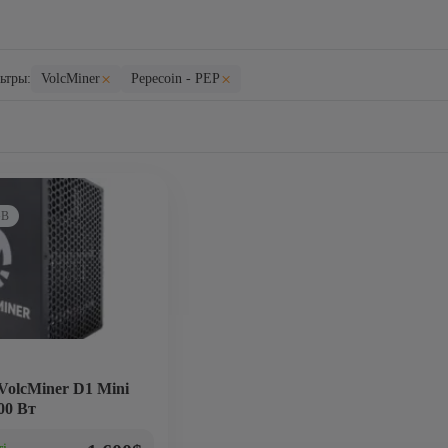
×
×
ьтры:
VolcMiner
Pepecoin - PEP
GB
VolcMiner D1 Mini
00 Вт