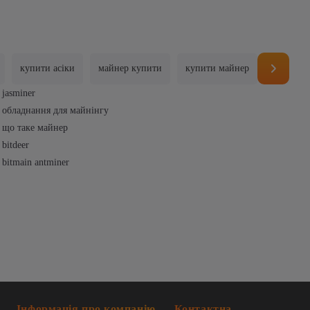
купити асіки
майнер купити
купити майнер
пул це
jasminer
обладнання для майнінгу
що таке майнер
bitdeer
bitmain antminer
Інформація про компанію
Контактна