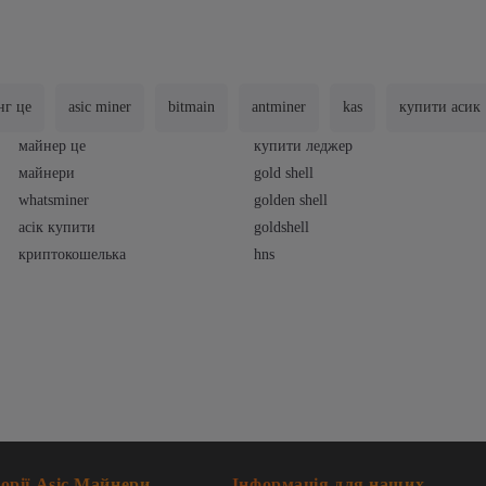
нг це
asic miner
bitmain
antminer
kas
купити асик
майнер це
купити леджер
майнери
gold shell
whatsminer
golden shell
асік купити
goldshell
криптокошелька
hns
орії Asic Майнери
Інформація для наших