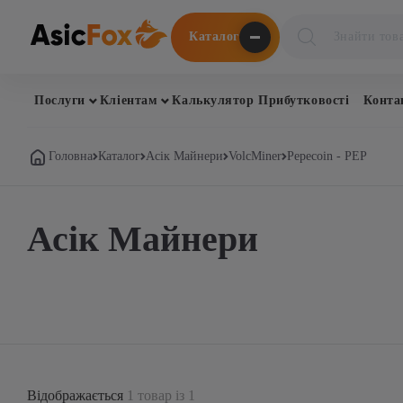
Поиск
Каталог
товаров
Послуги
Кліентам
Калькулятор Прибутковості
Конта
Головна
Каталог
Асік Майнери
VolcMiner
Pepecoin - PEP
Асік Майнери
Відображається
1 товар із 1