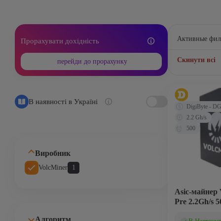
Активные фил
Прорахувати дохідність
Скинути всі
перейди до прорахунку
В наявності в Україні
DigiByte - D
2.2 Gh/s
500
Виробник
VolcMiner
1
Asic-майнер 
Pre 2.2Gh/s 5
Алгоритм