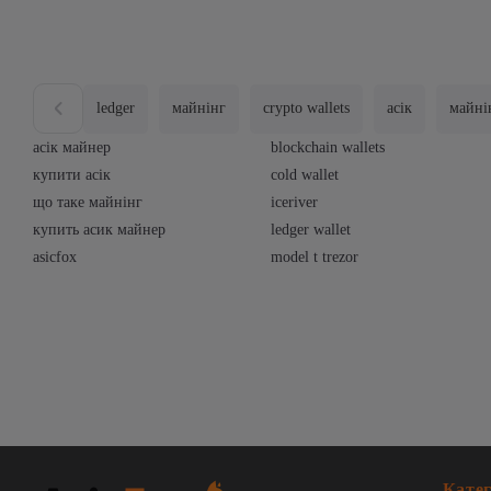
ledger
майнінг
crypto wallets
асік
майні
асік майнер
blockchain wallets
купити асік
cold wallet
що таке майнінг
iceriver
купить асик майнер
ledger wallet
asicfox
model t trezor
Катег