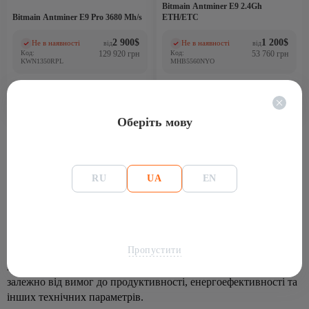
Bitmain Antminer E9 2.4Gh
Bitmain Antminer E9 Pro 3680 Mh/s
ETH/ETC
2 900
$
1 200
$
Не в наявності
Не в наявності
від
від
(0)
(0)
Код:
129 920 грн
Код:
53 760 грн
KWN1350RPL
MHB5560NYO
Оберіть мову
RU
UA
EN
У категорії представлені ASIC-майнери Bitmain для
алгоритму Ethash. У каталозі зібрані актуальні моделі
виробника з інформацією про хешрейт, енергоспоживання,
Пропустити
вартість та наявність. Порівнюйте ASIC-майнери Bitmain, що
працюють на алгоритмі Ethash, та обирайте обладнання
залежно від вимог до продуктивності, енергоефективності та
інших технічних параметрів.