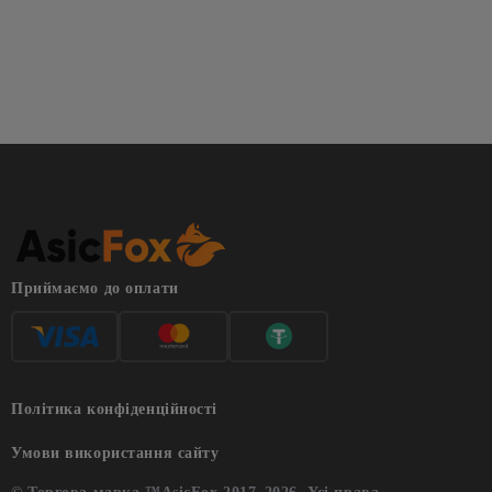
model t trezor
що таке майнер
майнер це
bitdeer
майнери
bitmain antminer
whatsminer
Приймаємо до оплати
Політика конфіденційності
Умови використання сайту