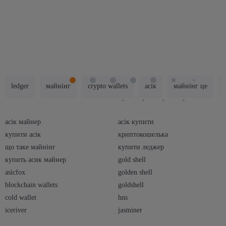
ledger
майнінг
crypto wallets
асік
майнінг це
асік майнер
асік купити
купити асік
криптокошелька
що таке майнінг
купити леджер
купить асик майнер
gold shell
asicfox
golden shell
blockchain wallets
goldshell
cold wallet
hns
iceriver
jasminer
ledger wallet
обладнання для майнінгу