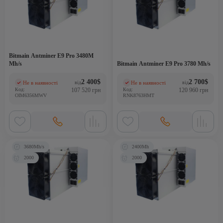
Bitmain Antminer E9 Pro 3480M
Mh/s
Bitmain Antminer E9 Pro 3780 Mh/s
2 400
$
2 700
$
Не в наявності
Не в наявності
від
від
(0)
(0)
Код:
107 520 грн
Код:
120 960 грн
OIM6356MWV
RNK8763HMT
3680Mh/s
2400Mh
2000
2000