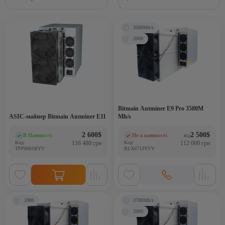
3580Mh/s
2000
Bitmain Antminer E9 Pro 3580M
ASIC-майнер Bitmain Antminer E11
Mh/s
2 600
$
2 500
$
В Наявності
Не в наявності
від
(0)
(0)
Код:
116 480 грн
Код:
112 000 грн
TPP0061BYV
RLX6713YVV
2000
3780Mh/s
2000