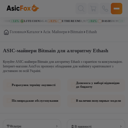
Поиск
товаров
069818
LITECOIN
$45.41
ETHEREUM
$1,917
DASH
$30.99
↑ 1.6%
↓ 0.3%
↑ 0.6%
↑ 0.9%
Головна
Каталог
Асік Майнери
Bitmain
Ethash
ASIC-майнери Bitmain для алгоритму Ethash
Купуйте ASIC-майнери Bitmain для алгоритму Ethash з гарантією та консультацією.
Інтернет-магазин AsicFox пропонує обладнання для майнінгу криптовалют з
доставкою по всій Україні.
Допомога у виборі відповідно
Розрахунок терміну окупності
до бюджету
Післяпродажне обслуговування
В наличии популярные модели
Фільтри
В наявності