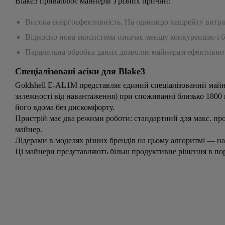
Blake3 приваблює майнерів з різних причин:
Висока енергоефективність. На одиницю хешрейту витрач
Відносно нова екосистема означає меншу конкуренцію і б
Паралельна обробка даних дозволяє майнерам ефективно
Спеціалізовані асіки для Blake3
Goldshell E-AL1M представляє єдиний спеціалізований майн
залежності від навантаження) при споживанні близько 1800 
його вдома без дискомфорту.
Пристрій має два режими роботи: стандартний для макс. пр
майнер.
Лідерами в моделях різних брендів на цьому алгоритмі — нап
Ці майнери представляють більш продуктивне рішення в порів