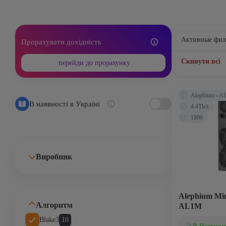
Активные фил
Прорахувати дохідність
Скинути всі
перейди до прорахунку
Alephium - 
В наявності в Україні
4.4Th/s
1800
Виробник
Alephium Min
Алгоритм
AL1M
Blake3
10