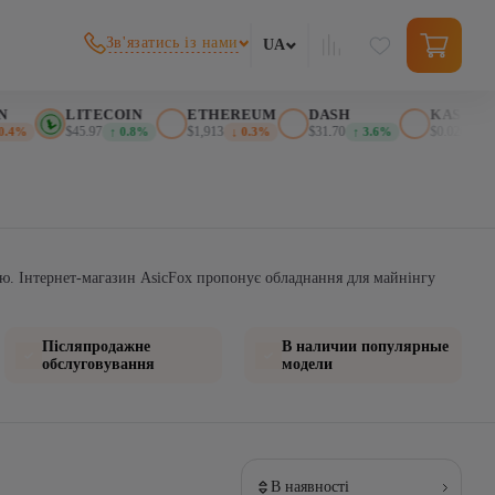
Зв'язатись із нами
UA
LITECOIN
ETHEREUM
DASH
KASPA
$45.97
$1,913
$31.70
$0.026625
%
↑ 0.8%
↓ 0.3%
↑ 3.6%
↑ 1
ією. Інтернет-магазин AsicFox пропонує обладнання для майнінгу
Післяпродажне
В наличии популярные
обслуговування
модели
В наявності