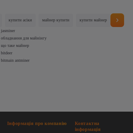
купити асіки
майнер купити
купити майнер
пул це
jasminer
обладнання для майнінгу
що таке майнер
bitdeer
bitmain antminer
Інформація про компанію
Контактна
інформація