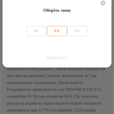
підключення – Ethernet.
Оберіть мову
Особливості моделі INNOSILICON T3
Дизайн цього
асіка не сильно відрізняється від його попередників.
Розробники використали вже напрацьований
RU
UA
EN
високоякісний алюмінієвий корпус попередньої моделі
INNOSILICON Т2Т. Однак апарат отримав нові два 120-
ти міліметрові потужні вентилятори для охолодження
системи. Новинкою стало і те, що корпус тепер
Пропустити
оснащений великоваговим блоком живлення для
компактності обладнання, а також виробник використав
асік-чіпи від компанії Самсунг, які виконані за 7-ми
нанометровим техпроцесом.
Прибутковість
Розраховуючи прибутковість Asic
INNOSILICON T3
з
хешрейтом 39 Th/s на алгоритмі SHA-256, показник
доходу на видобутку криптовалюти біткоїн на момент
написання огляду (17.06.19) дорівнює 12,94 долара