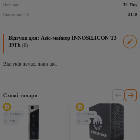
Hash-rate
39 Th/s
Споживання,Вт
2150
Відгуки для: Asic-майнер INNOSILICON T3
39Th
(0)
Відгуків немає, поки що.
Схожі товари
5,3 Gh/s
2.2 Gh/s
1200
500