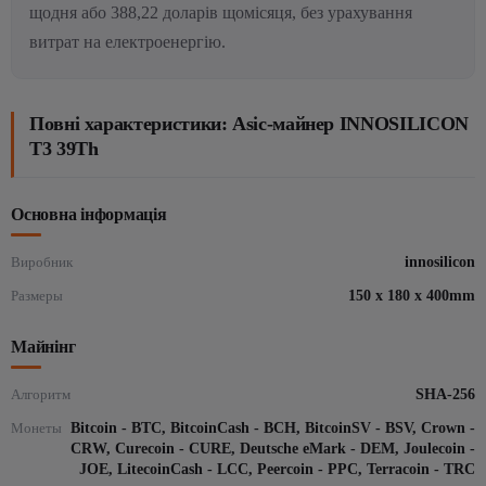
щодня або 388,22 доларів щомісяця, без урахування
витрат на електроенергію.
Повні характеристики: Asic-майнер INNOSILICON
T3 39Th
Основна інформація
Виробник
innosilicon
Размеры
150 x 180 x 400mm
Майнінг
Алгоритм
SHA-256
Монеты
Bitcoin - BTC, BitcoinCash - BCH, BitcoinSV - BSV, Crown -
CRW, Curecoin - CURE, Deutsche eMark - DEM, Joulecoin -
JOE, LitecoinCash - LCC, Peercoin - PPC, Terracoin - TRC