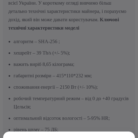
всієї України. У короткому огляді вивчимо більш
детально технічні характеристики майнера, і порахуємо
дохід, який він може давати користувачам.
Ключові
технічні характеристики моделі
алгоритм – SHA-256 ;
хешрейт – 39 Th/s (+/- 5%);
важить виріб 8,65 кілограма;
габаритні розміри – 415*110*232 мм;
споживання енергії – 2150 Вт (+/- 10%);
робочий температурний режим – від 0 до +40 градусів
Цельсія;
оптимальний відсоток вологості – 5-95% HR;
рівень шуму – 75 ДБ;