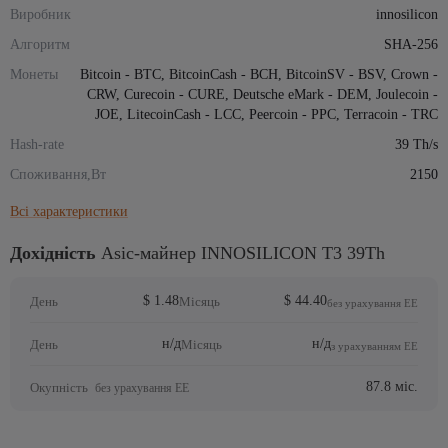
Виробник
innosilicon
Алгоритм
SHA-256
Монеты
Bitcoin - BTC, BitcoinCash - BCH, BitcoinSV - BSV, Crown -
CRW, Curecoin - CURE, Deutsche eMark - DEM, Joulecoin -
JOE, LitecoinCash - LCC, Peercoin - PPC, Terracoin - TRC
Hash-rate
39 Th/s
Споживання,Вт
2150
Всі характеристики
Дохідність
Asic-майнер INNOSILICON T3 39Th
$ 1.48
$ 44.40
День
Місяць
без урахування ЕЕ
н/д
н/д
День
Місяць
з урахуванням ЕЕ
87.8 міс.
Окупність
без урахування ЕЕ