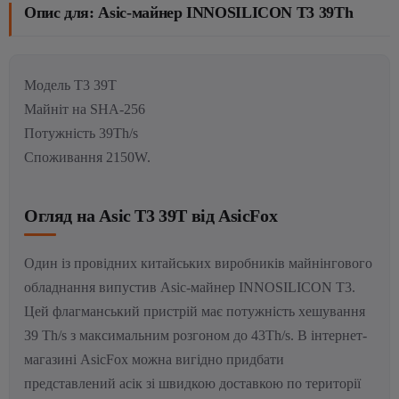
Опис для: Asic-майнер INNOSILICON T3 39Th
Модель T3 39T
Майніт на SHA-256
Потужність 39Th/s
Споживання 2150W.
Огляд на Asic T3 39T від AsicFox
Один із провідних китайських виробників майнінгового
обладнання випустив Asic-майнер INNOSILICON T3.
Цей флагманський пристрій має потужність хешування
39 Th/s з максимальним розгоном до 43Th/s.
В інтернет-
магазині AsicFox можна вигідно придбати
представлений асік зі швидкою доставкою по території