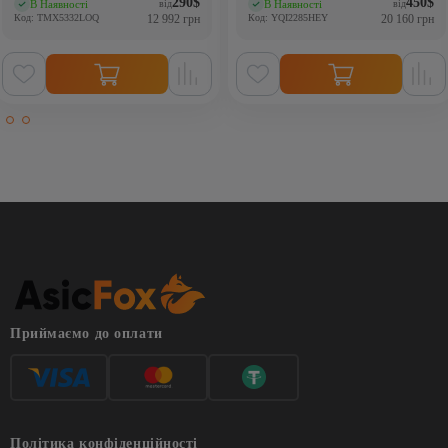
290
$
450
$
В Наявності
В Наявності
від
від
(0)
(0)
Код: TMX5332LOQ
12 992 грн
Код: YQI2285HEY
20 160 грн
Приймаємо до оплати
Політика конфіденційності