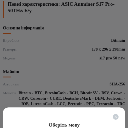
Повні характеристики: ASIC Antminer S17 Pro-
50TH/s Б/у
Основна інформація
Виробник
Bitmain
Размеры
178 x 296 x 298mm
Модель
s17 pro 50 new
Майнінг
Алгоритм
SHA-256
Монеты
Bitcoin - BTC, BitcoinCash - BCH, BitcoinSV - BSV, Crown -
CRW, Curecoin - CURE, Deutsche eMark - DEM, Joulecoin -
JOE, LitecoinCash - LCC, Peercoin - PPC, Terracoin - TRC
Hash-rate
50 Th/s
Споживання,Вт
2094
Оберіть мову