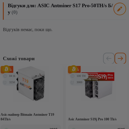
Відгуки для: ASIC Antminer S17 Pro-50TH/s Б/
у
(0)
Відгуків немає, поки що.
Схожі товари
-76%
-78%
84 th
100 TH
3250
3000
Аsic-майнер Bitmain Antminer T19
84Th/s
Asic Antminer S19j Pro 100 Th/s