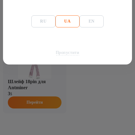
RU
UA
EN
Комплектуючі до: ASIC Antminer S17 Pro-
50TH/s Б/у
Пропустити
Шлейф 18pin для
Antminer
3
$
Перейти