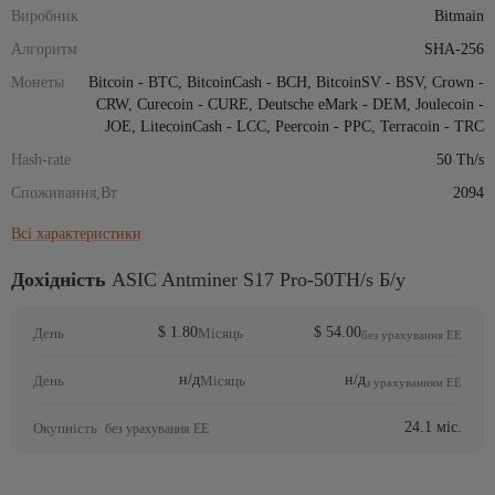
Виробник
Bitmain
Алгоритм
SHA-256
Монеты
Bitcoin - BTC, BitcoinCash - BCH, BitcoinSV - BSV, Crown -
CRW, Curecoin - CURE, Deutsche eMark - DEM, Joulecoin -
JOE, LitecoinCash - LCC, Peercoin - PPC, Terracoin - TRC
Hash-rate
50 Th/s
Споживання,Вт
2094
Всі характеристики
Дохідність
ASIC Antminer S17 Pro-50TH/s Б/у
$ 1.80
$ 54.00
День
Місяць
без урахування ЕЕ
н/д
н/д
День
Місяць
з урахуванням ЕЕ
24.1 міс.
Окупність
без урахування ЕЕ